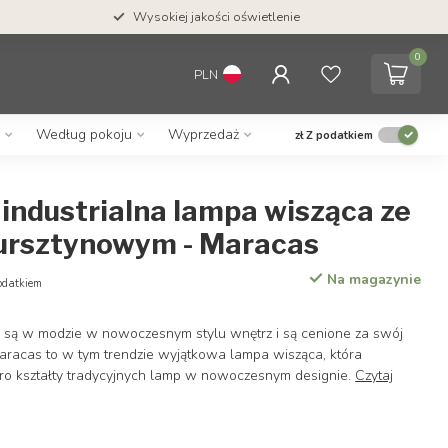
Wysokiej jakości oświetlenie
0
PLN
Według pokoju
Wyprzedaż
zł
Z podatkiem
 industrialna lampa wisząca ze
ursztynowym - Maracas
Na magazynie
odatkiem
 są w modzie w nowoczesnym stylu wnętrz i są cenione za swój
Maracas to w tym trendzie wyjątkowa lampa wisząca, która
tro kształty tradycyjnych lamp w nowoczesnym designie.
Czytaj