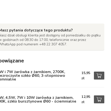
Masz pytania dotyczące tego produktu?
Nasz dział obsługi klienta jest dostępny od poniedziałku do piątku
w godzinach od 08:30 do 17:00, telefonicznie oraz przez
WhatsApp pod numerem +48 22 307 4057.
powiązane
W i 7W żarówka z żarnikiem, 2700K,
15,95
ezroczyste szkło Ø60, 3-stopniowo
zł
iemnialne
12,95
W, 4,5W, 7W i 10W żarówka z żarnikiem,
0K, szkło bursztynowe Ø60 - ściemnialne
zł