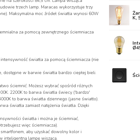
one na szerokości 84,5 cm. Lampa wisząca
budowie trzech lamp. Maracas wykorzystuje trzy
Żar
czone). Maksymalna moc źródeł światła wynosi 60W
K, 
ciemnialna za pomocą zewnętrznego ściemniacza
Int
Ø4
intensywność światła za pomocą ściemniacza (nie
e, dostępne w barwie światła bardzo ciepłej bieli.
Ści
atwo ściemnić. Możesz wybrać spośród różnych
00K. 2200K to barwa światła świecy ('bardzo'
a 4000K to barwa światła dziennego (jasne światło).
rwa światła zamiast natężenia światła. Dzięki
ensywności światła i można je ściemniać,
otrzebujesz więc ściemniacza).
 smartfonem, aby uzyskać dowolny kolor i
 inteligentną lampę wiszącą.