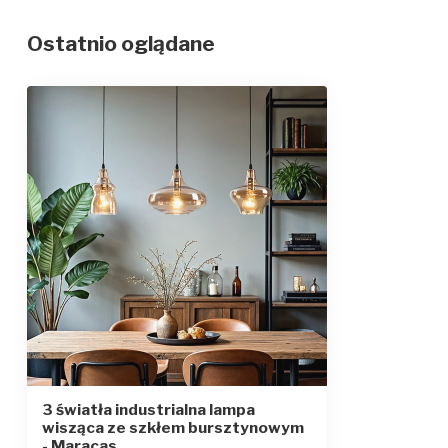
Stopień ochrony/stopień ochrony IP
IP20
Ostatnio oglądane
Klasa ochrony
1
3 światła industrialna lampa
wisząca ze szkłem bursztynowym
- Maracas