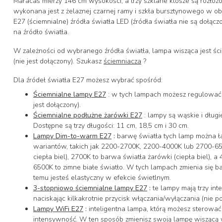
Maracas mierzy 146 cm wysokości, a trzy szklane klosze są rozłoż
wykonana jest z żelaznej czarnej ramy i szkła bursztynowego w o
E27 (ściemnialne) źródła światła LED (źródła światła nie są dołą
na źródło światła.
W zależności od wybranego źródła światła, lampa wisząca jest ś
(nie jest dołączony). Szukasz
ściemniacza
?
Dla źródeł światła E27 możesz wybrać spośród:
Ściemnialne lampy E27
: w tych lampach możesz regulować 
jest dołączony).
Ściemnialne podłużne żarówki E27
: lampy są wąskie i długi
Dostępne są trzy długości: 11 cm, 18,5 cm i 30 cm.
Lampy Dim-to-warm E27
:
barwę światła tych lamp można ł
wariantów, takich jak 2200-2700K, 2200-4000K lub 2700-65
ciepła biel), 2700K to barwa światła żarówki (ciepła biel), 
6500K to zimne białe światło. W tych lampach zmienia się ba
temu jesteś elastyczny w efekcie świetlnym.
3-stopniowo ściemnialne lampy E27
:
te lampy mają trzy int
naciskając kilkakrotnie przycisk włączania/wyłączania (nie p
Lampy WiFi E27
:
inteligentna lampa, którą możesz sterować
intensywność. W ten sposób zmienisz swoją lampę wiszącą w