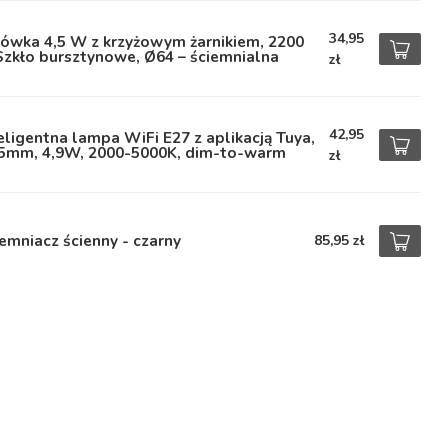
34,95
ówka 4,5 W z krzyżowym żarnikiem, 2200
Szkło bursztynowe, Ø64 – ściemnialna
zł
42,95
eligentna lampa WiFi E27 z aplikacją Tuya,
5mm, 4,9W, 2000-5000K, dim-to-warm
zł
emniacz ścienny - czarny
85,95 zł