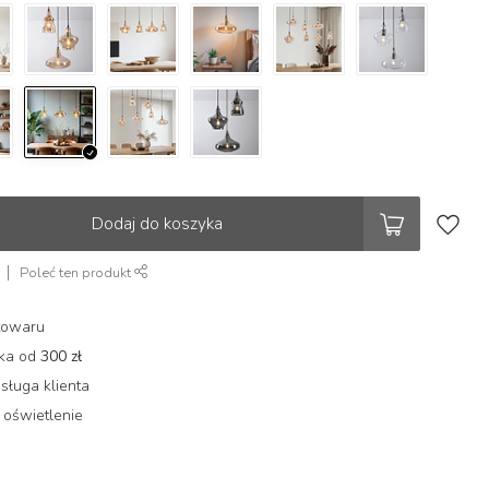
Dodaj do koszyka
Poleć ten produkt
towaru
łka od
300 zł
sługa klienta
 oświetlenie