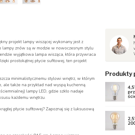
ękny projekt lampy wiszącej wykonany jest z
ane lampy znów są w modzie w nowoczesnym stylu
trendzie wyjątkowa lampa wisząca, która przywraca
ęki prostokątnej płycie sufitowej, ten projekt
Produkty 
zcza minimalistycznemu stylowi wnętrz, w którym
e, ale także na przykład nad wyspą kuchenną.
4,5
ściemnialnej) lampy LED, gdzie szkło nadaje
prz
śc
luksusu każdemu wnętrzu.
ągłej płycie sufitowej? Zapoznaj się z luksusową
2,5
200