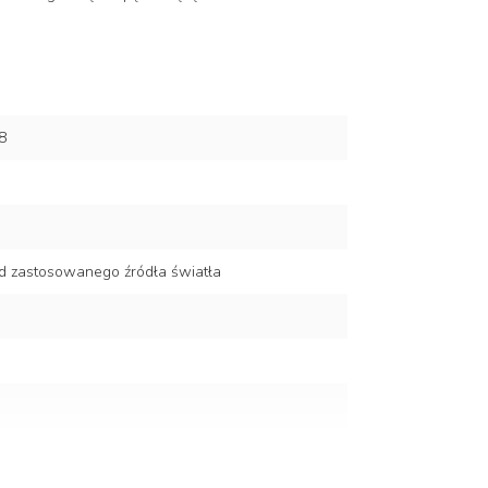
8
d zastosowanego źródła światła
a i poliwęglan