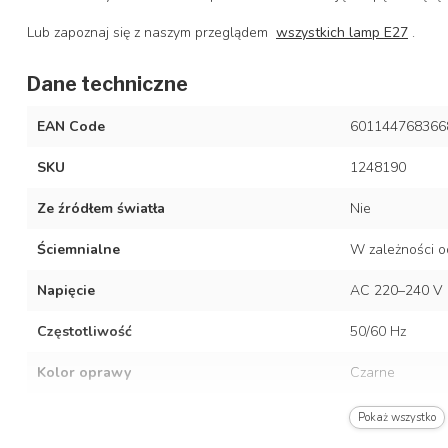
Lub zapoznaj się z naszym przeglądem
wszystkich lamp E27
.
Dane techniczne
EAN Code
601144768366
SKU
1248190
Ze źródłem światła
Nie
Ściemnialne
W zależności o
Napięcie
AC 220–240 V
Częstotliwość
50/60 Hz
Kolor oprawy
Czarne
Materiał
Stal nierdzewn
Pokaż wszystko