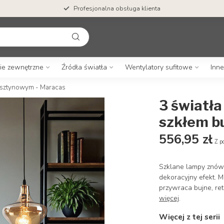
Profesjonalna obsługa klienta
ie zewnętrzne
Źródła światła
Wentylatory sufitowe
Inne
ursztynowym - Maracas
3 światła
szkłem b
556,95 zł
Z p
Szklane lampy znów
dekoracyjny efekt. 
przywraca bujne, re
więcej
.
Więcej z tej serii