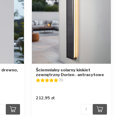
- drewno,
Ściemnialny solarny kinkiet
zewnętrzny Dorien - antracytowe
Ocena:
5.0 na 5 gwiazdek
(5)
212,95 zł