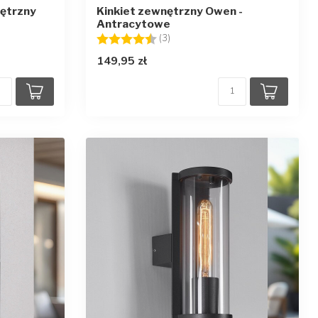
nętrzny
Kinkiet zewnętrzny Owen -
Antracytowe
zdek
Ocena:
4.7 na 5 gwiazdek
(3)
149,95 zł