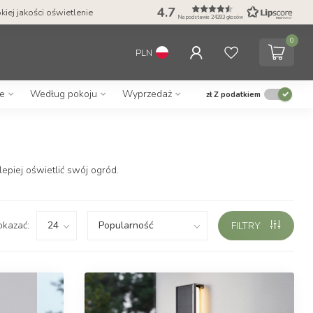
4.7
iej jakości oświetlenie
Na podstawie 24393 głosów
0
PLN
e
Według pokoju
Wyprzedaż
zł
Z podatkiem
epiej oświetlić swój ogród.
okazać:
FILTRY