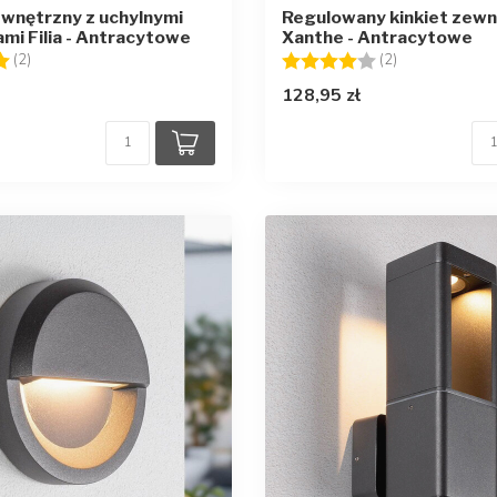
ewnętrzny z uchylnymi
Regulowany kinkiet zew
ami Filia - Antracytowe
Xanthe - Antracytowe
5.0 na 5 gwiazdek
Ocena:
4.0 na 5 gwia
(2)
(2)
128,95 zł