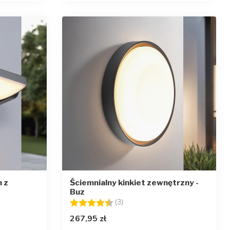
n z
Ściemnialny kinkiet zewnętrzny -
Buz
zdek
Ocena:
4.7 na 5 gwiazdek
(3)
267,95 zł