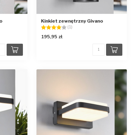
o
Kinkiet zewnętrzny Givano
Ocena:
4.0 na 5 gwiazdek
(1)
195,95 zł