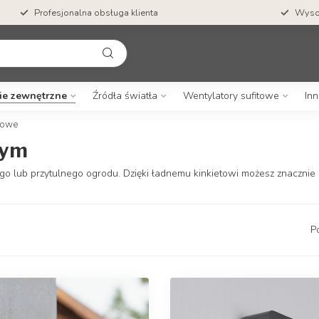
Profesjonalna obsługa klienta
Wysok
ie zewnętrzne
Źródła światła
Wentylatory sufitowe
Inn
towe
wym
o lub przytulnego ogrodu. Dzięki ładnemu kinkietowi możesz znacznie l
P