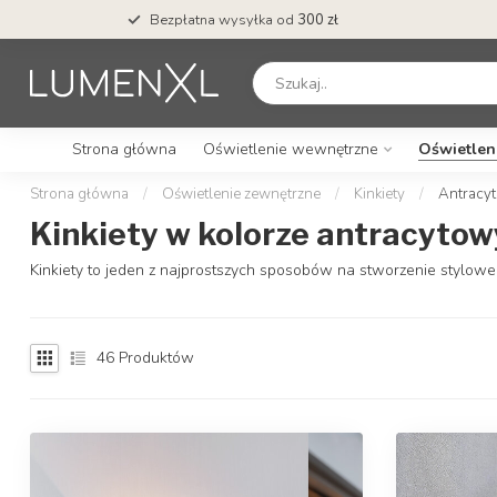
Bezpłatna wysyłka od
300 zł
Strona główna
Oświetlenie wewnętrzne
Oświetlen
Strona główna
/
Oświetlenie zewnętrzne
/
Kinkiety
/
Antracy
Kinkiety w kolorze antracyto
Kinkiety to jeden z najprostszych sposobów na stworzenie styloweg
46
Produktów