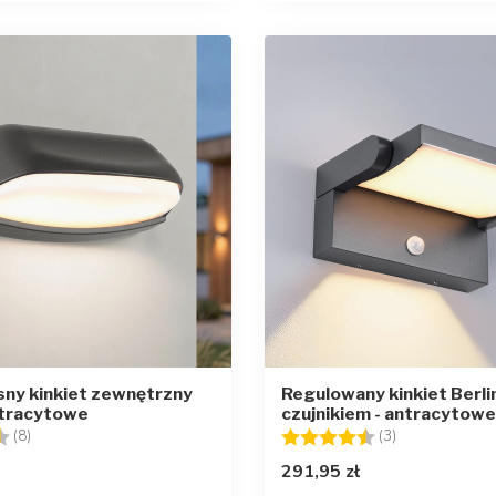
ny kinkiet zewnętrzny
Regulowany kinkiet Berli
ntracytowe
czujnikiem - antracytowe
4.5 na 5 gwiazdek
Ocena:
4.3 na 5 gwia
(8)
(3)
291,95 zł