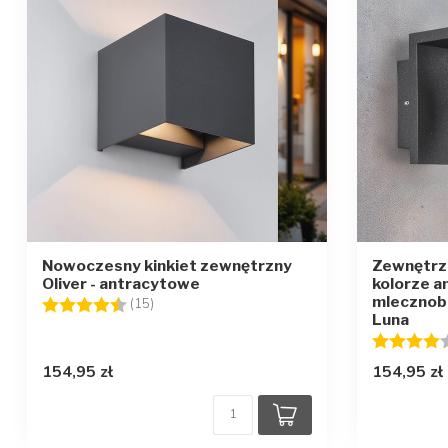
Nowoczesny kinkiet zewnętrzny
Zewnętrzn
Oliver - antracytowe
kolorze 
mlecznobi
Ocena:
4.8 na 5 gwiazdek
(15)
Luna
Ocena:
154,95 zł
154,95 zł