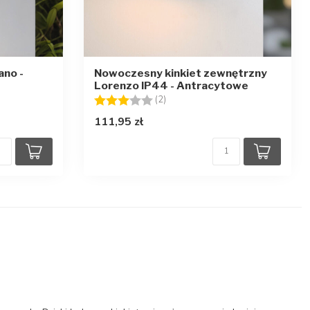
ano -
Nowoczesny kinkiet zewnętrzny
Lorenzo IP44 - Antracytowe
azdek
Ocena:
3.0 na 5 gwiazdek
(2)
111,95 zł