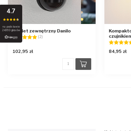
4.7
na podstawie
Kinkiet zewnętrzny Danilo
Kompaktow
24393 głosów
czujnikie
Ocena:
5.0 na 5 gwiazdek
(2)
Ocena:
102,95 zł
84,95 zł