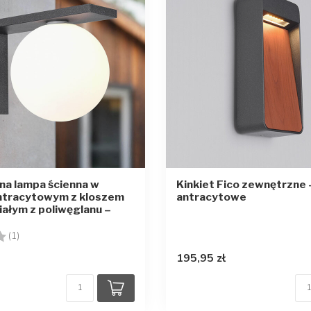
a lampa ścienna w
Kinkiet Fico zewnętrzne 
antracytowym z kloszem
antracytowe
ałym z poliwęglanu –
4.0 na 5 gwiazdek
(1)
195,95 zł