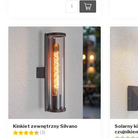
Kinkiet zewnętrzny Silvano
Solarny k
czujnikie
Ocena:
4.7 na 5 gwiazdek
(3)
Ocena: