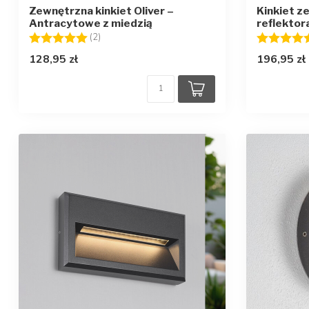
Zewnętrzna kinkiet Oliver –
Kinkiet z
Antracytowe z miedzią
reflektor
Ocena:
5.0 na 5 gwiazdek
Ocena:
(2)
128,95 zł
196,95 zł