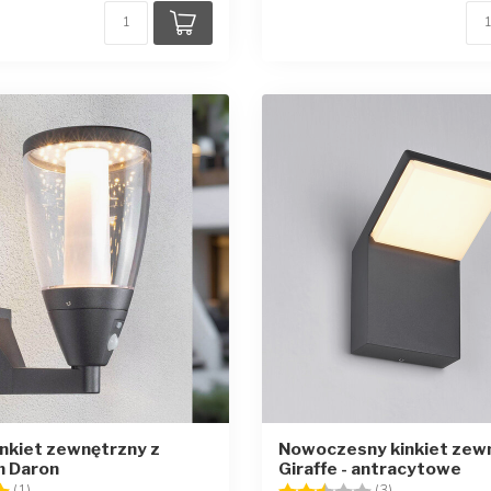
inkiet zewnętrzny z
Nowoczesny kinkiet zew
m Daron
Giraffe - antracytowe
5.0 na 5 gwiazdek
Ocena:
2.3 na 5 gwia
(1)
(3)