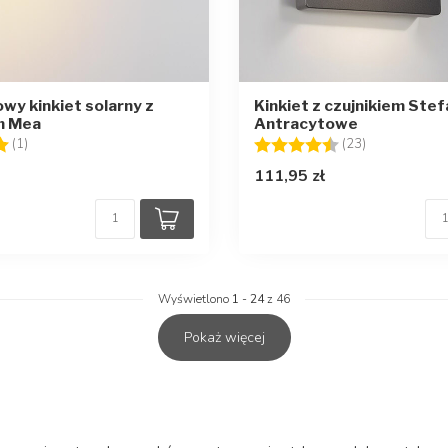
y kinkiet solarny z
Kinkiet z czujnikiem Stef
m Mea
Antracytowe
5.0 na 5 gwiazdek
Ocena:
4.7 na 5 gwi
(1)
(23)
111,95 zł
Wyświetlono
1
-
24
z 46
Pokaż więcej