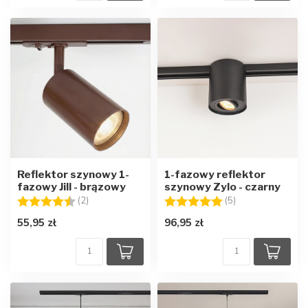
Reflektor szynowy 1-
1-fazowy reflektor
fazowy Jill - brązowy
szynowy Zylo - czarny
Ocena:
4.5 na 5 gwiazdek
Ocena:
5.0 na 5 gwiazd
(2)
(5)
55,95 zł
96,95 zł