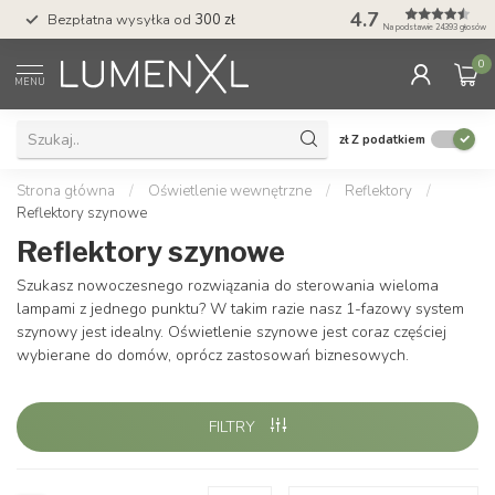
4.7
Bezpłatna wysyłka od
300 zł
Profesjonalna obs
Na podstawie 24393 głosów
0
MENU
zł
Z podatkiem
Strona główna
/
Oświetlenie wewnętrzne
/
Reflektory
/
Reflektory szynowe
Reflektory szynowe
Szukasz nowoczesnego rozwiązania do sterowania wieloma
lampami z jednego punktu? W takim razie nasz 1-fazowy system
szynowy jest idealny. Oświetlenie szynowe jest coraz częściej
wybierane do domów, oprócz zastosowań biznesowych.
FILTRY