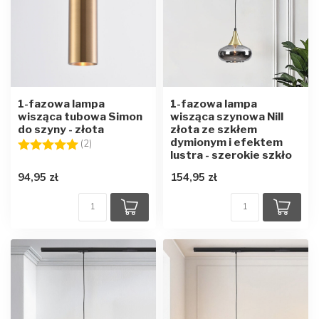
1-fazowa lampa
1-fazowa lampa
wisząca tubowa Simon
wisząca szynowa Nill
do szyny - złota
złota ze szkłem
dymionym i efektem
Ocena:
5.0 na 5 gwiazdek
(2)
lustra - szerokie szkło
94,95 zł
154,95 zł