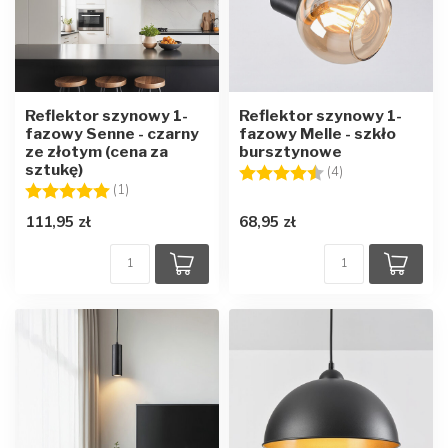
Reflektor szynowy 1-
Reflektor szynowy 1-
fazowy Senne - czarny
fazowy Melle - szkło
ze złotym (cena za
bursztynowe
sztukę)
Ocena:
4.5 na 5 gwiazd
(4)
Ocena:
5.0 na 5 gwiazdek
(1)
111,95 zł
68,95 zł