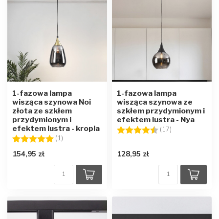
1-fazowa lampa
1-fazowa lampa
wisząca szynowa Noi
wisząca szynowa ze
złota ze szkłem
szkłem przydymionym i
przydymionym i
efektem lustra - Nya
efektem lustra - kropla
Ocena:
4.1 na 5 gwiaz
(17)
Ocena:
5.0 na 5 gwiazdek
(1)
154,95 zł
128,95 zł