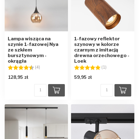
Lampa wisząca na
1-fazowy reflektor
szynie 1-fazowej Nya
szynowy w kolorze
ze szkłem
czarnym z imitacją
bursztynowym -
drewna orzechowego -
okrągła
Loek
Ocena:
4.8 na 5 gwiazdek
Ocena:
5.0 na 5 gwiazd
(4)
(1)
128,95 zł
59,95 zł