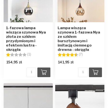
1-fazowa lampa
Lampa wisząca
wisząca szynowa Nya
szynowa 1-fazowa Nya
złota ze szkłem
ze szkłem
przydymionym i
bursztynowym i
efektem lustra -
imitacją ciemnego
okrągła
drewna - okrągła
Ocena:
1.0 na 5 gwiazdek
Ocena:
4.4 na 5 gwiazd
(1)
(7)
154,95 zł
141,95 zł