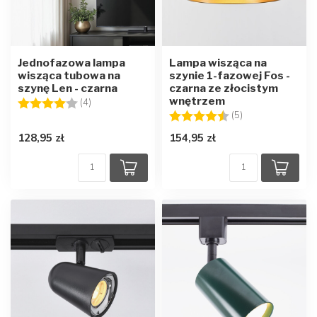
Jednofazowa lampa
Lampa wisząca na
wisząca tubowa na
szynie 1-fazowej Fos -
szynę Len - czarna
czarna ze złocistym
wnętrzem
Ocena:
4.0 na 5 gwiazdek
(4)
Ocena:
4.2 na 5 gwiazd
(5)
128,95 zł
154,95 zł