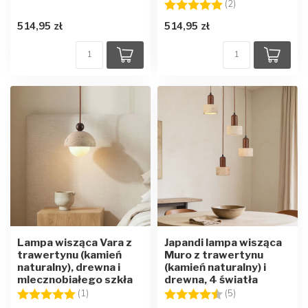
Ocena:
5.0 na 5 gwiazd
(2)
514,95 zł
514,95 zł
Lampa wisząca Vara z
Japandi lampa wisząca
trawertynu (kamień
Muro z trawertynu
naturalny), drewna i
(kamień naturalny) i
mlecznobiałego szkła
drewna, 4 światła
Ocena:
5.0 na 5 gwiazdek
Ocena:
4.4 na 5 gwiazd
(1)
(5)