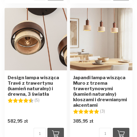
Design lampa wisząca
Japandi lampa wisząca
Travé z trawertynu
Muro z trzema
(kamień naturalny) i
trawertynowymi
drewna, 3 światła
(kamień naturalny)
kloszami i drewnianymi
Ocena:
4.8 na 5 gwiazdek
(5)
akcentami
Ocena:
5.0 na 5 gwiazd
(3)
582,95 zł
385,95 zł