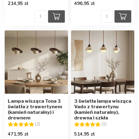
214,95 zł
496,95 zł
Lampa wisząca Tona 3
3 światła lampa wisząca
światła z trawertynem
Vado z trawertynu
(kamień naturalny) i
(kamień naturalny),
drewnem
drewna i szkła
Ocena:
5.0 na 5 gwiazdek
Ocena:
5.0 na 5 gwiazd
(2)
(1)
471,95 zł
514,95 zł