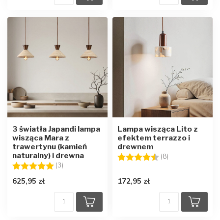
3 światła Japandi lampa
Lampa wisząca Lito z
wisząca Mara z
efektem terrazzo i
trawertynu (kamień
drewnem
naturalny) i drewna
Ocena:
4.5 na 5 gwiazd
(8)
Ocena:
5.0 na 5 gwiazdek
(3)
625,95 zł
172,95 zł