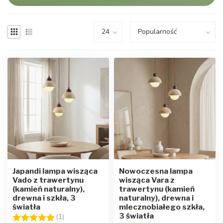
Japandi lampa wisząca
Nowoczesna lampa
Vado z trawertynu
wisząca Vara z
(kamień naturalny),
trawertynu (kamień
drewna i szkła, 3
naturalny), drewna i
światła
mlecznobiałego szkła,
3 światła
Ocena:
5.0 na 5 gwiazdek
(1)