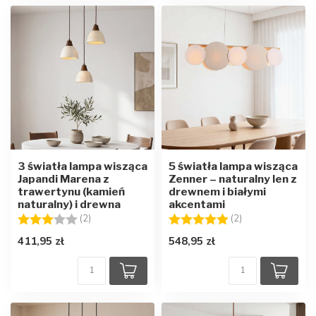
3 światła lampa wisząca
5 światła lampa wisząca
Japandi Marena z
Zenner – naturalny len z
trawertynu (kamień
drewnem i białymi
naturalny) i drewna
akcentami
Ocena:
3.0 na 5 gwiazdek
Ocena:
5.0 na 5 gwiazd
(2)
(2)
411,95 zł
548,95 zł