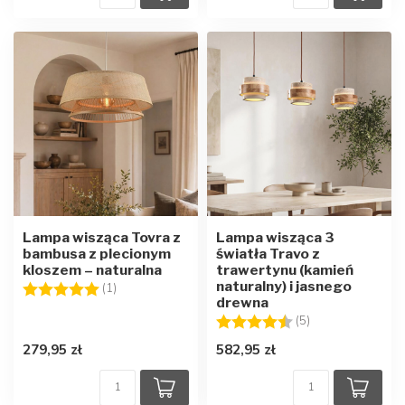
Lampa wisząca Tovra z
Lampa wisząca 3
bambusa z plecionym
światła Travo z
kloszem – naturalna
trawertynu (kamień
naturalny) i jasnego
Ocena:
5.0 na 5 gwiazdek
(1)
drewna
Ocena:
4.8 na 5 gwiazd
(5)
279,95 zł
582,95 zł