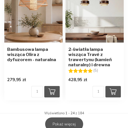
Bambusowa lampa
2-światła lampa
wisząca Olira z
wisząca Travé z
dyfuzorem - naturalna
trawertynu (kamień
naturalny) i drewna
Ocena:
5.0 na 5 gwiazd
(5)
279,95 zł
428,95 zł
Wyświetlono
1
-
24
z 184
Pokaż więcej