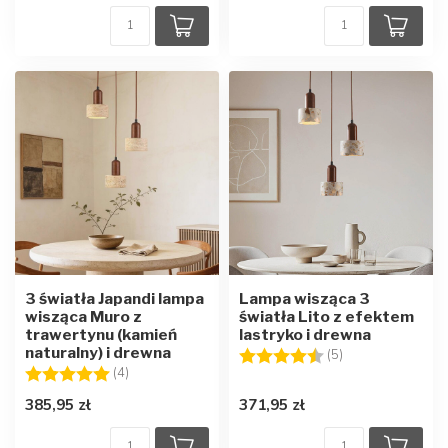
3 światła Japandi lampa
Lampa wisząca 3
wisząca Muro z
światła Lito z efektem
trawertynu (kamień
lastryko i drewna
naturalny) i drewna
Ocena:
4.4 na 5 gwiazd
(5)
Ocena:
5.0 na 5 gwiazdek
(4)
385,95 zł
371,95 zł