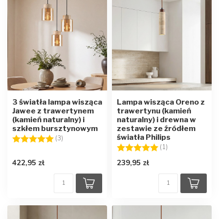
3 światła lampa wisząca
Lampa wisząca Oreno z
Jawee z trawertynem
trawertynu (kamień
(kamień naturalny) i
naturalny) i drewna w
szkłem bursztynowym
zestawie ze źródłem
światła Philips
Ocena:
5.0 na 5 gwiazdek
(3)
Ocena:
5.0 na 5 gwiazd
(1)
422,95 zł
239,95 zł