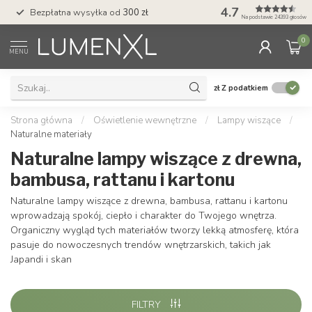
4.7
Bezpłatna wysyłka od
300 zł
Profesjonalna obs
Na podstawie 24393 głosów
0
MENU
zł
Z podatkiem
Strona główna
/
Oświetlenie wewnętrzne
/
Lampy wiszące
/
Naturalne materiały
Naturalne lampy wiszące z drewna,
bambusa, rattanu i kartonu
Naturalne lampy wiszące z drewna, bambusa, rattanu i kartonu
wprowadzają spokój, ciepło i charakter do Twojego wnętrza.
Organiczny wygląd tych materiałów tworzy lekką atmosferę, która
pasuje do nowoczesnych trendów wnętrzarskich, takich jak
Japandi i skan
FILTRY