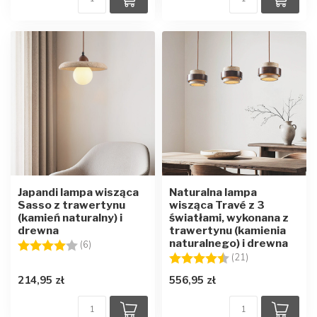
Japandi lampa wisząca
Naturalna lampa
Sasso z trawertynu
wisząca Travé z 3
(kamień naturalny) i
światłami, wykonana z
drewna
trawertynu (kamienia
naturalnego) i drewna
Ocena:
4.0 na 5 gwiazdek
(6)
Ocena:
4.8 na 5 gwiaz
(21)
214,95 zł
556,95 zł