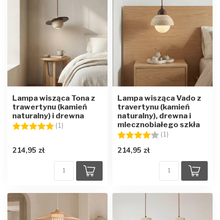
Lampa wisząca Tona z
Lampa wisząca Vado z
trawertynu (kamień
travertynu (kamień
naturalny) i drewna
naturalny), drewna i
mlecznobiałego szkła
Ocena:
5.0 na 5 gwiazdek
(1)
Ocena:
4.0 na 5 gwiazd
(1)
214,95 zł
214,95 zł