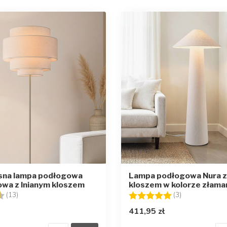
na lampa podłogowa
Lampa podłogowa Nura z
wa z lnianym kloszem
kloszem w kolorze złaman
4.9 na 5 gwiazdek
Ocena:
5.0 na 5 gwia
(13)
(3)
411,95 zł