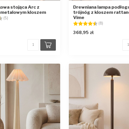
owa stojąca Arc z
Drewniana lampa podło
metalowym kloszem
trójnóg z kloszem ratta
Vime
4.6 na 5 gwiazdek
(5)
Ocena:
4.5 na 5 gwia
(8)
368,95 zł