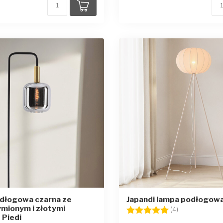
dłogowa czarna ze
Japandi lampa podłogow
mionym i złotymi
Ocena:
5.0 na 5 gwia
(4)
 Piedi