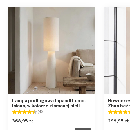
Lampa podłogowa Japandi Lumo,
Nowoczes
lniana, w kolorze złamanej bieli
Zhuo beżo
Ocena:
4.6 na 5 gwiazdek
Ocena:
(49)
368,95 zł
299,95 zł