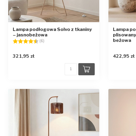
Lampa podłogowa Solvo z tkaniny
Lampa po
– jasnobeżowa
plisowany
beżowa
Ocena:
4.7 na 5 gwiazdek
(6)
321,95 zł
422,95 zł