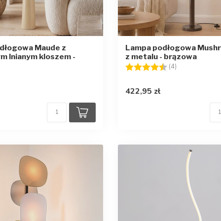
dłogowa Maude z
Lampa podłogowa Mushr
m lnianym kloszem -
z metalu - brązowa
Ocena:
4.5 na 5 gwia
(4)
422,95 zł