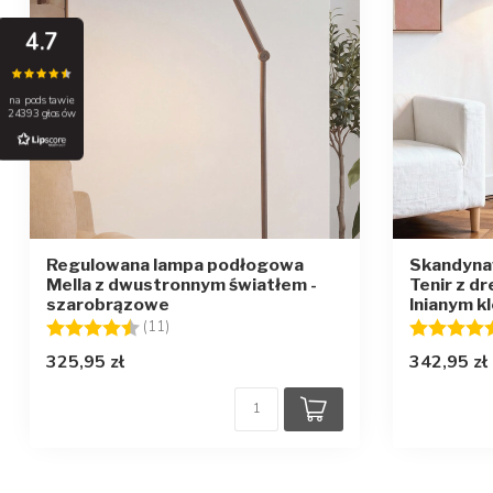
4.7
na podstawie
24393 głosów
Regulowana lampa podłogowa
Skandyna
Mella z dwustronnym światłem -
Tenir z d
szarobrązowe
lnianym k
Ocena:
4.8 na 5 gwiazdek
Ocena:
(11)
325,95 zł
342,95 zł