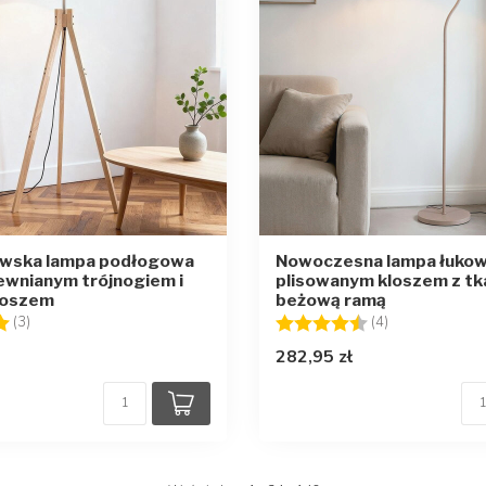
wska lampa podłogowa
Nowoczesna lampa łukow
rewnianym trójnogiem i
plisowanym kloszem z tka
loszem
beżową ramą
5.0 na 5 gwiazdek
Ocena:
4.8 na 5 gwia
(3)
(4)
282,95 zł