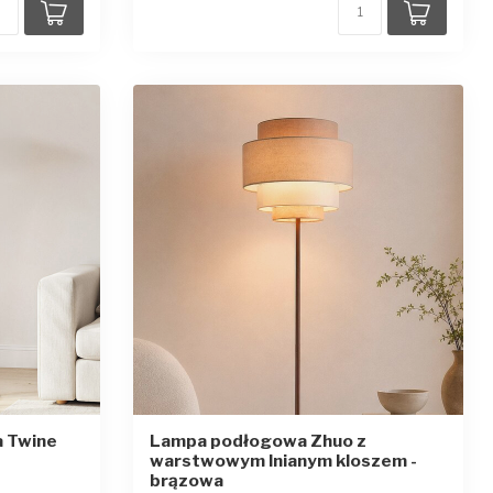
a Twine
Lampa podłogowa Zhuo z
warstwowym lnianym kloszem -
zdek
brązowa