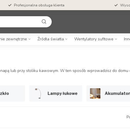
Bezpłatna wysyłka od
300 zł
Profes
nie zewnętrzne
Źródła światła
Wentylatory sufitowe
Inn
napą lub przy stoliku kawowym. W ten sposób wprowadzisz do domu d
zkło
Lampy łukowe
Akumulato
P