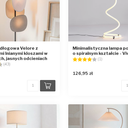
dłogowa Velore z
Minimalistyczna lampa 
mi lnianymi kloszami w
o spiralnym kształcie - Vi
ch, jasnych odcieniach
Ocena:
4.0 na 5 gwia
(1)
4.6 na 5 gwiazdek
(43)
126,95 zł