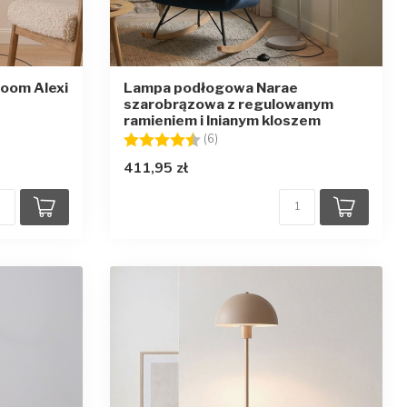
oom Alexi
Lampa podłogowa Narae
szarobrązowa z regulowanym
ramieniem i lnianym kloszem
zdek
Ocena:
4.8 na 5 gwiazdek
(6)
411,95 zł