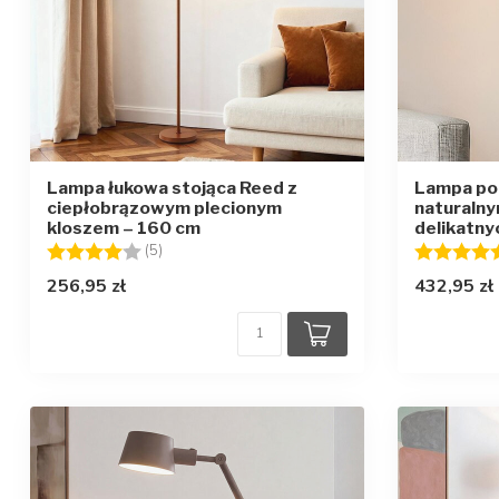
Lampa łukowa stojąca Reed z
Lampa po
ciepłobrązowym plecionym
naturalny
kloszem – 160 cm
delikatny
Ocena:
4.0 na 5 gwiazdek
Ocena:
(5)
256,95 zł
432,95 zł