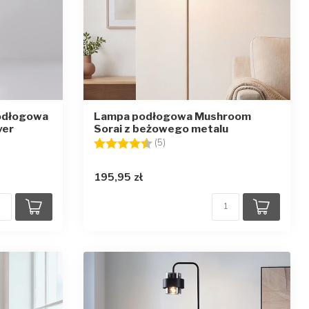
podłogowa
Lampa podłogowa Mushroom
ver
Sorai z beżowego metalu
zdek
Ocena:
4.2 na 5 gwiazdek
(5)
195,95 zł