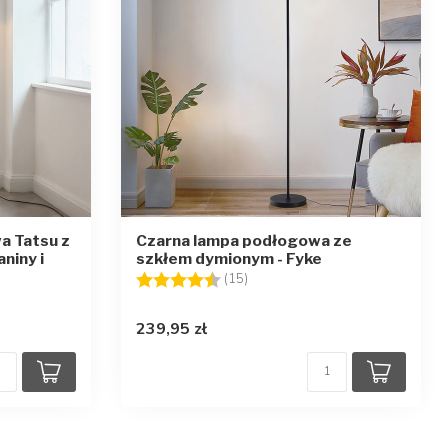
a Tatsu z
Czarna lampa podłogowa ze
niny i
szkłem dymionym - Fyke
Ocena:
4.4 na 5 gwiazdek
(15)
zdek
239,95 zł