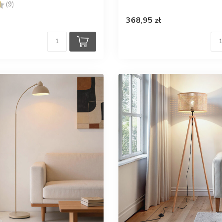
4.1 na 5 gwiazdek
(9)
368,95 zł