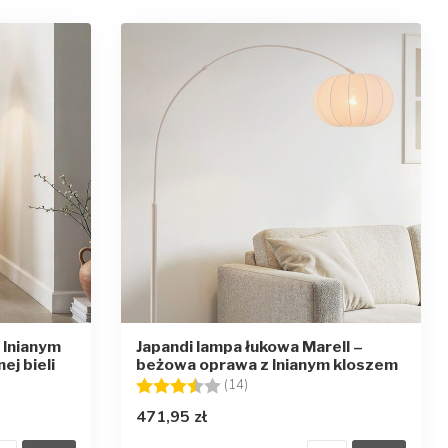
 lnianym
Japandi lampa łukowa Marell –
ej bieli
beżowa oprawa z lnianym kloszem
zdek
Ocena:
3.6 na 5 gwiazdek
(14)
471,95 zł