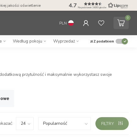
4.7
jonalna obsługa klienta
Wysokiej jakości ośw
Na podstawie 24393 głosów
0
PLN
e
Według pokoju
Wyprzedaż
zł
Z podatkiem
odatkową przytulność i maksymalnie wykorzystasz swoje
rowe
okazać:
FILTRY