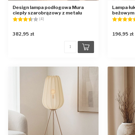
Design lampa podłogowa Mura
Lampa łuk
ciepły szarobrązowy z metalu
beżowym 
Ocena:
3.3 na 5 gwiazdek
Ocena:
(4)
382,95 zł
196,95 zł