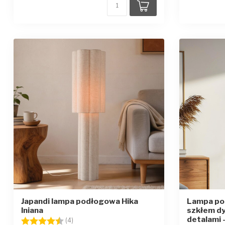
Japandi lampa podłogowa Hika
Lampa po
lniana
szkłem dy
detalami -
Ocena:
4.5 na 5 gwiazdek
(4)