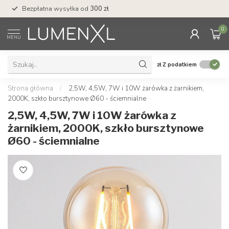
Bezpłatna wysyłka od
300 zł
Profesjonalna obs
0
MENU
zł
Z podatkiem
Strona główna
/
2,5W, 4,5W, 7W i 10W żarówka z żarnikiem,
2000K, szkło bursztynowe Ø60 - ściemnialne
2,5W, 4,5W, 7W i 10W żarówka z
żarnikiem, 2000K, szkło bursztynowe
Ø60 - ściemnialne