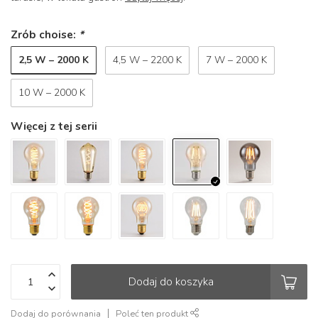
Zrób choise:
*
2,5 W – 2000 K
4,5 W – 2200 K
7 W – 2000 K
10 W – 2000 K
Więcej z tej serii
Dodaj do koszyka
Dodaj do porównania
Poleć ten produkt