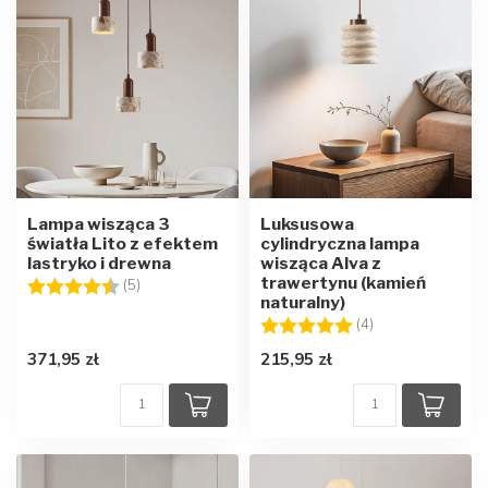
Lampa wisząca 3
Luksusowa
światła Lito z efektem
cylindryczna lampa
lastryko i drewna
wisząca Alva z
trawertynu (kamień
Ocena:
4.4 na 5 gwiazdek
(5)
naturalny)
Ocena:
5.0 na 5 gwiazd
(4)
371,95 zł
215,95 zł