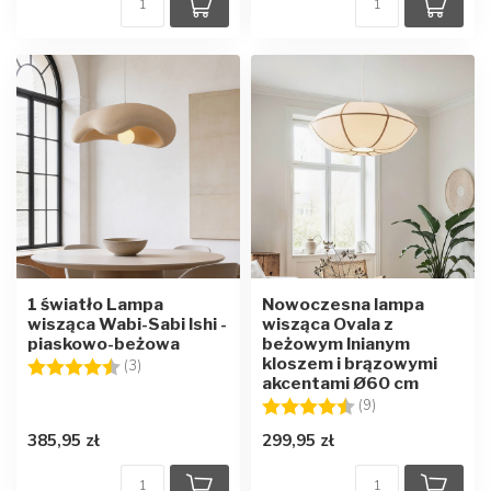
1 światło Lampa
Nowoczesna lampa
wisząca Wabi-Sabi Ishi -
wisząca Ovala z
piaskowo-beżowa
beżowym lnianym
kloszem i brązowymi
Ocena:
4.3 na 5 gwiazdek
(3)
akcentami Ø60 cm
Ocena:
4.9 na 5 gwiazd
(9)
385,95 zł
299,95 zł