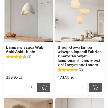
Lampa wisząca Wabi-
3-punktowa lampa
Sabi Ashi - białe
wisząca Japandi Fabrica
z materiałowymi
Ocena:
4.0 na 5 gwiazdek
(2)
lampionami - ciepły beż
z różowym podtonem
Ocena:
4.4 na 5 gwiaz
(29)
239,95 zł
471,95 zł