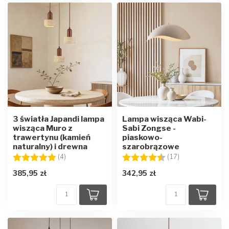
3 światła Japandi lampa
Lampa wisząca Wabi-
wisząca Muro z
Sabi Zongse -
trawertynu (kamień
piaskowo-
naturalny) i drewna
szarobrązowe
Ocena:
5.0 na 5 gwiazdek
Ocena:
4.7 na 5 gwiaz
(4)
(17)
385,95 zł
342,95 zł