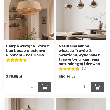
Lampa wisząca Tovra z
Naturalna lampa
bambusa z plecionym
wisząca Travé z 3
kloszem – naturalna
światłami, wykonana z
trawertynu (kamienia
Ocena:
5.0 na 5 gwiazdek
(1)
naturalnego) i drewna
Ocena:
4.8 na 5 gwiaz
(21)
279,95 zł
556,95 zł