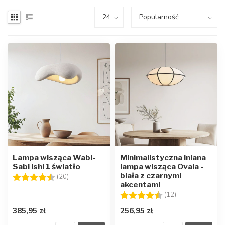
Lampa wisząca Wabi-
Minimalistyczna lniana
Sabi Ishi 1 światło
lampa wisząca Ovala -
biała z czarnymi
Ocena:
4.8 na 5 gwiazdek
(20)
akcentami
Ocena:
4.8 na 5 gwiaz
(12)
385,95 zł
256,95 zł