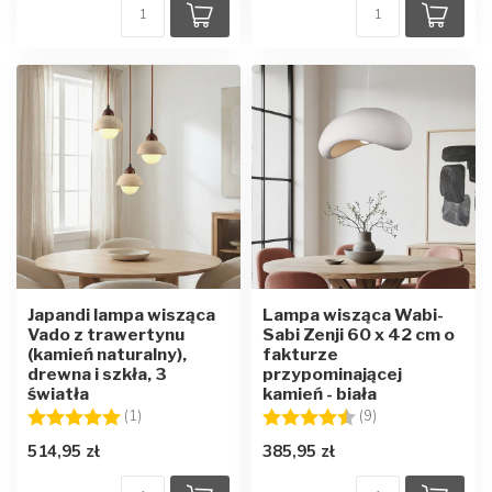
Japandi lampa wisząca
Lampa wisząca Wabi-
Vado z trawertynu
Sabi Zenji 60 x 42 cm o
(kamień naturalny),
fakturze
drewna i szkła, 3
przypominającej
światła
kamień - biała
Ocena:
5.0 na 5 gwiazdek
Ocena:
4.8 na 5 gwiazd
(1)
(9)
514,95 zł
385,95 zł