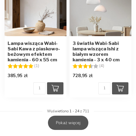
Lampa wisząca Wabi-
3 światła Wabi-Sabi
Sabi Kawa z piaskowo-
lampa wisząca Ishi z
beżowym efektem
białym wzorem
kamienia - 60 x 55 cm
kamienia - 3 x 40 cm
Ocena:
5.0 na 5 gwiazdek
Ocena:
3.8 na 5 gwiazd
(1)
(4)
385,95 zł
728,95 zł
Wyświetlono
1
-
24
z 711
Pokaż więcej