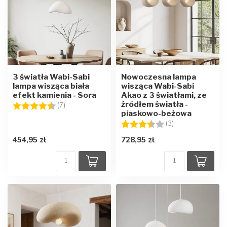
3 światła Wabi-Sabi
Nowoczesna lampa
lampa wisząca biała
wisząca Wabi-Sabi
efekt kamienia - Sora
Akao z 3 światłami, ze
źródłem światła -
Ocena:
4.3 na 5 gwiazdek
(7)
piaskowo-beżowa
Ocena:
3.7 na 5 gwiazd
(3)
454,95 zł
728,95 zł