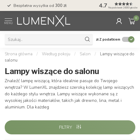
4.7
Bezpłatna wysyłka od
300 zł
Profesjonalna obs
Na podstawie 24393 głosów
0
MENU
zł
Z podatkiem
Strona główna
/
Według pokoju
/
Salon
/
Lampy wiszące do
salonu
Lampy wiszące do salonu
Znaleźć lampę wiszącą, która idealnie pasuje do Twojego
wnętrza? W LumenXL znajdziesz szeroką kolekcję lamp wiszących
do każdego stylu wnętrza. Lampy wiszące wykonane są z
wysokiej jakości materiałów, takich jak drewno, lina, metal i
aluminium. Dla każdeg
FILTRY