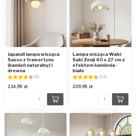
Japandi lampa wisząca
Lampa wisząca Wabi-
Sasso z trawertynu
Sabi Zenji 40 x 27 cm z
(kamień naturalny) i
efektem kamienia -
drewna
białe
Ocena:
4.0 na 5 gwiazdek
Ocena:
4.6 na 5 gwiaz
(6)
(12)
214,95 zł
239,95 zł