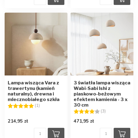
Lampa wisząca Vara z
3 światła lampa wisząca
trawertynu (kamień
Wabi-Sabi Ishi z
naturalny), drewna i
piaskowo-beżowym
mlecznobiałego szkła
efektem kamienia - 3 x
30 cm
Ocena:
5.0 na 5 gwiazdek
(1)
Ocena:
4.0 na 5 gwiazd
(3)
214,95 zł
471,95 zł