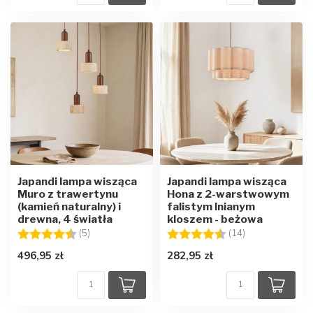
Japandi lampa wisząca
Japandi lampa wisząca
Muro z trawertynu
Hona z 2-warstwowym
(kamień naturalny) i
falistym lnianym
drewna, 4 światła
kloszem - beżowa
Ocena:
4.4 na 5 gwiazdek
Ocena:
4.9 na 5 gwiaz
(5)
(14)
496,95 zł
282,95 zł