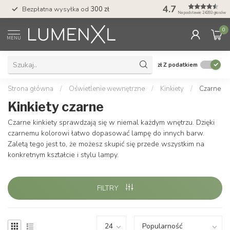
4.7
Bezpłatna wysyłka od
300 zł
Profesjonalna obs
Na podstawie 24393 głosów
0
MENU
zł
Z podatkiem
Strona główna
/
Oświetlenie wewnętrzne
/
Kinkiety
/
Czarne
Kinkiety czarne
Czarne kinkiety sprawdzają się w niemal każdym wnętrzu. Dzięki
czarnemu kolorowi łatwo dopasować lampę do innych barw.
Zaletą tego jest to, że możesz skupić się przede wszystkim na
konkretnym kształcie i stylu lampy.
FILTRY