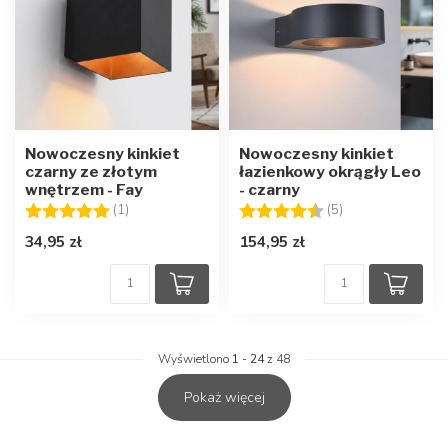
Nowoczesny kinkiet
Nowoczesny kinkiet
czarny ze złotym
łazienkowy okrągły Leo
wnętrzem - Fay
- czarny
Ocena:
5.0 na 5 gwiazdek
Ocena:
4.4 na 5 gwiazd
(1)
(5)
34,95 zł
154,95 zł
Wyświetlono
1
-
24
z 48
Pokaż więcej