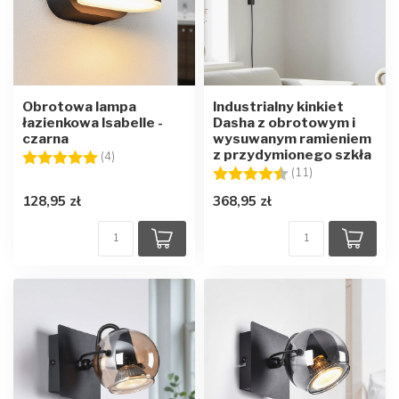
Obrotowa lampa
Industrialny kinkiet
łazienkowa Isabelle -
Dasha z obrotowym i
czarna
wysuwanym ramieniem
z przydymionego szkła
Ocena:
5.0 na 5 gwiazdek
(4)
Ocena:
4.7 na 5 gwiaz
(11)
128,95 zł
368,95 zł