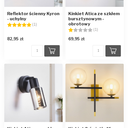
Reflektor ścienny Kyron
Kinkiet Atica ze szkłem
- uchylny
bursztynowym -
obrotowy
Ocena:
5.0 na 5 gwiazdek
(1)
Ocena:
1.0 na 5 gwiazd
(1)
82,95 zł
69,95 zł