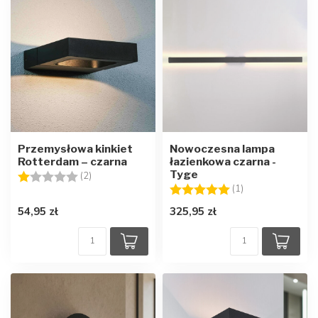
Przemysłowa kinkiet
Nowoczesna lampa
Rotterdam – czarna
łazienkowa czarna -
Tyge
Ocena:
1.0 na 5 gwiazdek
(2)
Ocena:
5.0 na 5 gwiazd
(1)
54,95 zł
325,95 zł