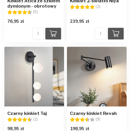
Kinkiet Atica ze szkłem
Kinkiet 2-światło Niya
dymionym - obrotowy
Ocena:
5.0 na 5 gwiazd
(2)
Ocena:
4.2 na 5 gwiazdek
(5)
76,95 zł
239,95 zł
Czarny kinkiet Taj
Czarny kinkiet Revah
Ocena:
4.5 na 5 gwiazdek
Ocena:
3.9 na 5 gwiazd
(2)
(9)
98,95 zł
198,95 zł