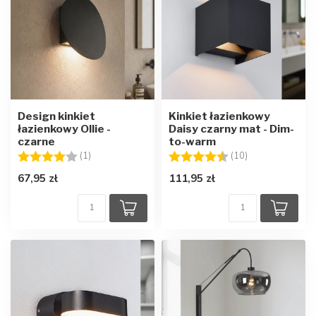
Design kinkiet
Kinkiet łazienkowy
łazienkowy Ollie -
Daisy czarny mat - Dim-
czarne
to-warm
Ocena:
4.0 na 5 gwiazdek
Ocena:
4.9 na 5 gwiaz
(1)
(10)
67,95 zł
111,95 zł