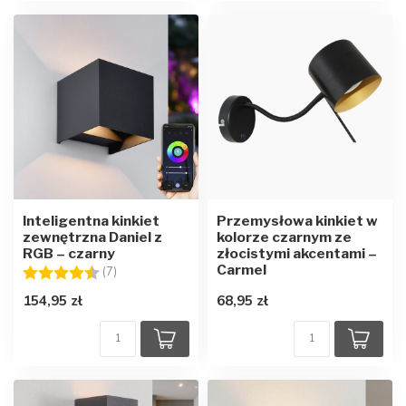
Inteligentna kinkiet
Przemysłowa kinkiet w
zewnętrzna Daniel z
kolorze czarnym ze
RGB – czarny
złocistymi akcentami –
Carmel
Ocena:
4.1 na 5 gwiazdek
(7)
154,95 zł
68,95 zł