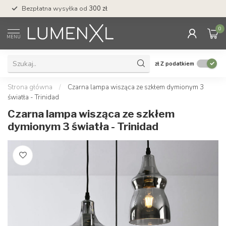
Bezpłatna wysyłka od
300 zł
Profesjonalna obs
0
MENU
zł
Z podatkiem
Strona główna
/
Czarna lampa wisząca ze szkłem dymionym 3
światła - Trinidad
Czarna lampa wisząca ze szkłem
dymionym 3 światła - Trinidad