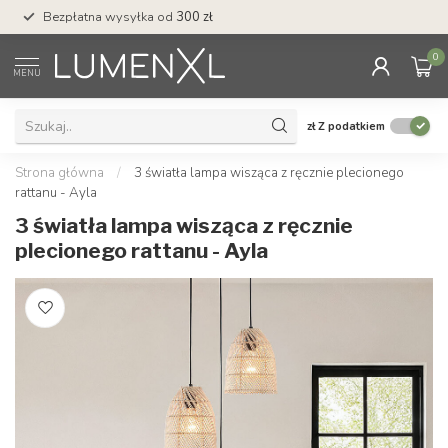
Bezpłatna wysyłka od
300 zł
Profesjonalna obs
0
MENU
zł
Z podatkiem
Strona główna
/
3 światła lampa wisząca z ręcznie plecionego
rattanu - Ayla
3 światła lampa wisząca z ręcznie
plecionego rattanu - Ayla