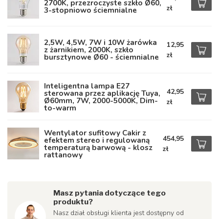
2700K, przezroczyste szkło Ø60,
zł
3-stopniowo ściemnialne
2,5W, 4,5W, 7W i 10W żarówka
12,95
z żarnikiem, 2000K, szkło
zł
bursztynowe Ø60 - ściemnialne
Inteligentna lampa E27
42,95
sterowana przez aplikację Tuya,
Ø60mm, 7W, 2000-5000K, Dim-
zł
to-warm
Wentylator sufitowy Cakir z
454,95
efektem stereo i regulowaną
temperaturą barwową - klosz
zł
rattanowy
Masz pytania dotyczące tego
produktu?
Nasz dział obsługi klienta jest dostępny od