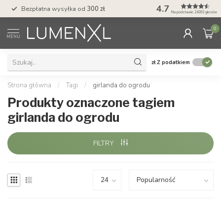
4.7
Bezpłatna wysyłka od
300 zł
Profesjonalna obs
Na podstawie 24393 głosów
0
MENU
zł
Z podatkiem
Strona główna
/
Tagi
/
girlanda do ogrodu
Produkty oznaczone tagiem
girlanda do ogrodu
FILTRY