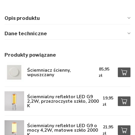
Opis produktu
Dane techniczne
Produkty powiązane
85,95
Ściemniacz ścienny,
wpuszczany
zł
Ściemnialny reflektor LED G9
19,95
2,2W, przezroczyste szkło, 2000
zł
K
Ściemnialny reflektor LED G9 o
21,95
mocy 4,2W, matowe szkło 2000
zł
K