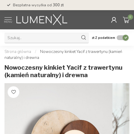
Bezpłatna wysyłka od
300 zł
Profesjonalna obs
0
MENU
zł
Z podatkiem
Strona główna
/
Nowoczesny kinkiet Yacif z trawertynu (kamień
naturalny) i drewna
Nowoczesny kinkiet Yacif z trawertynu
(kamień naturalny) i drewna