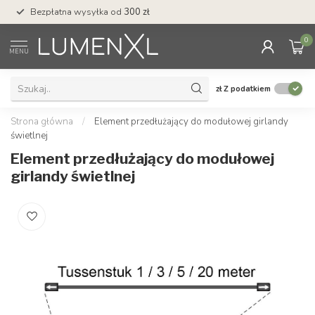
Bezpłatna wysyłka od
300 zł
Profesjonalna obs
0
MENU
zł
Z podatkiem
Strona główna
/
Element przedłużający do modułowej girlandy
świetlnej
Element przedłużający do modułowej
girlandy świetlnej