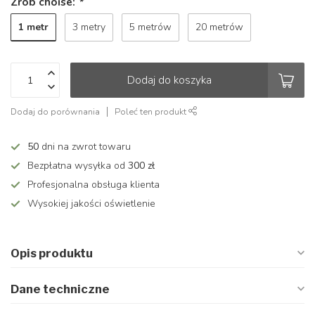
Zrób choise:
*
1 metr
3 metry
5 metrów
20 metrów
Dodaj do koszyka
Dodaj do porównania
Poleć ten produkt
50
dni na zwrot towaru
Bezpłatna wysyłka od
300 zł
Profesjonalna obsługa klienta
Wysokiej jakości oświetlenie
Opis produktu
Dane techniczne