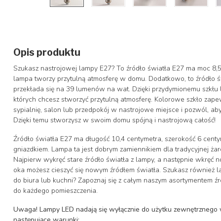
Opis produktu
Szukasz nastrojowej lampy E27? To źródło światła E27 ma moc 8,
lampa tworzy przytulną atmosferę w domu. Dodatkowo, to źródło 
przekłada się na 39 lumenów na wat. Dzięki przydymionemu szkłu 
których chcesz stworzyć przytulną atmosferę. Kolorowe szkło zape
sypialnię, salon lub przedpokój w nastrojowe miejsce i pozwól, ab
Dzięki temu stworzysz w swoim domu spójną i nastrojową całość!
Źródło światła E27 ma długość 10,4 centymetra, szerokość 6 cent
gniazdkiem. Lampa ta jest dobrym zamiennikiem dla tradycyjnej ż
Najpierw wykręć stare źródło światła z lampy, a następnie wkręć 
oka możesz cieszyć się nowym źródłem światła. Szukasz również l
do biura lub kuchni? Zapoznaj się z całym naszym asortymentem źr
do każdego pomieszczenia.
Uwaga!
Lampy LED nadają się wyłącznie do użytku zewnętrznego w
następujące warunki: