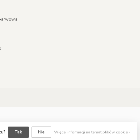
a barwowa
o
dku?
Tak
Nie
Więcej informacji na temat plików cookie »