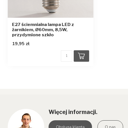
E27 ściemnialna lampa LED z
żarnikiem, Ø60mm, 8,5W,
przydymione szkło
19,95 zł
Więcej informacji.
Obsługa klienta
O nas