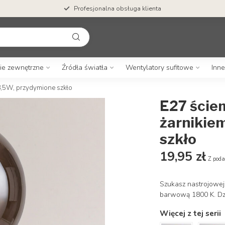
Profesjonalna obsługa klienta
ie zewnętrzne
Źródła światła
Wentylatory sufitowe
Inne
8,5W, przydymione szkło
E27 ście
żarnikie
szkło
19,95 zł
Z poda
Szukasz nastrojowej
barwową 1800 K. Dzi
Więcej z tej serii