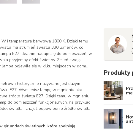
5 W i temperaturę barwową 1800 K. Dzięki temu
światła ma strumień światła 330 lumenów, co
lampa E27 idealnie nadaje się do pomieszczeń, w
wnia przyjemny efekt świetlny. Zmień swoją
y lampa pojawiła się w kilku miejscach w domu.
Produkty 
ymetrów i historycznie nazywane jest dużym
Pr
arówki E27. Wymienisz lampę w mgnieniu oka.
met
nowe źródło światła E27. Dzięki temu w mgnieniu
amp do pomieszczeń funkcjonalnych, na przykład
ódeł światła i znajdź odpowiednie źródło światła
Now
an
 girlandach świetlnych, które spełniają