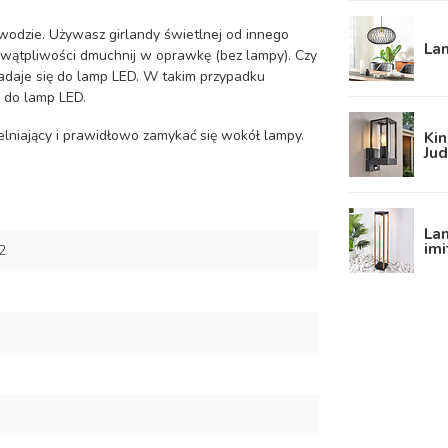
dzie. Używasz girlandy świetlnej od innego
La
 wątpliwości dmuchnij w oprawkę (bez lampy). Czy
adaje się do lamp LED. W takim przypadku
 do lamp LED.
elniający i prawidłowo zamykać się wokół lampy.
Kin
Jud
Lam
imi
2