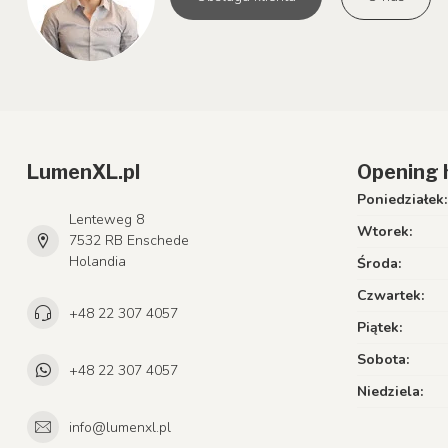
LumenXL.pl
Opening 
Poniedziałek:
Lenteweg 8
Wtorek:
7532 RB Enschede
Holandia
Środa:
Czwartek:
+48 22 307 4057
Piątek:
Sobota:
+48 22 307 4057
Niedziela:
info@lumenxl.pl