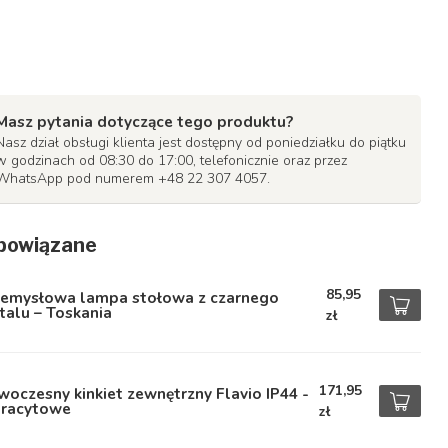
Masz pytania dotyczące tego produktu?
Nasz dział obsługi klienta jest dostępny od poniedziałku do piątku
w godzinach od 08:30 do 17:00, telefonicznie oraz przez
WhatsApp pod numerem +48 22 307 4057.
powiązane
85,95
zemysłowa lampa stołowa z czarnego
alu – Toskania
zł
171,95
oczesny kinkiet zewnętrzny Flavio IP44 -
tracytowe
zł