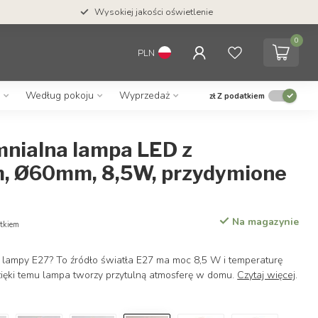
Wysokiej jakości oświetlenie
0
PLN
Według pokoju
Wyprzedaż
zł
Z podatkiem
mnialna lampa LED z
m, Ø60mm, 8,5W, przydymione
Na magazynie
tkiem
 lampy E27? To źródło światła E27 ma moc 8,5 W i temperaturę
ęki temu lampa tworzy przytulną atmosferę w domu.
Czytaj więcej
.