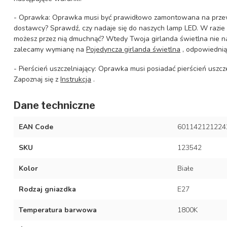
- Oprawka: Oprawka musi być prawidłowo zamontowana na przewo
dostawcy? Sprawdź, czy nadaje się do naszych lamp LED. W razie
możesz przez nią dmuchnąć? Wtedy Twoja girlanda świetlna nie n
zalecamy wymianę na
Pojedyncza girlanda świetlna
, odpowiednią
- Pierścień uszczelniający: Oprawka musi posiadać pierścień uszcz
Zapoznaj się z
Instrukcja
.
Dane techniczne
EAN Code
601142121224
SKU
123542
Kolor
Białe
Rodzaj gniazdka
E27
Temperatura barwowa
1800K