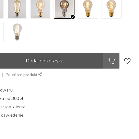
Dodaj do koszyka
Poleć ten produkt
towaru
łka od
300 zł
sługa klienta
 oświetlenie