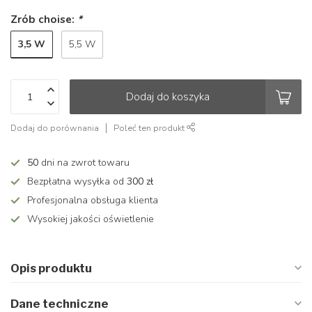
Zrób choise:
*
3,5 W
5,5 W
Dodaj do koszyka
Dodaj do porównania
Poleć ten produkt
50
dni na zwrot towaru
Bezpłatna wysyłka od
300 zł
Profesjonalna obsługa klienta
Wysokiej jakości oświetlenie
Opis produktu
Dane techniczne