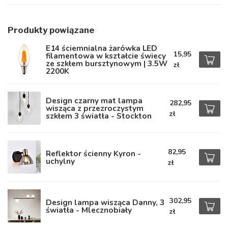
Produkty powiązane
E14 ściemnialna żarówka LED
15,95
filamentowa w kształcie świecy
ze szkłem bursztynowym | 3.5W
zł
2200K
Design czarny mat lampa
282,95
wisząca z przezroczystym
zł
szkłem 3 światła - Stockton
82,95
Reflektor ścienny Kyron -
uchylny
zł
302,95
Design lampa wisząca Danny, 3
światła - Mlecznobiały
zł