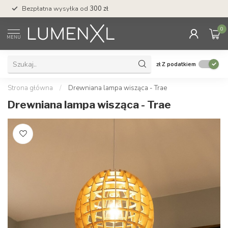
Bezpłatna wysyłka od
300 zł
Profesjonalna obs
0
MENU
zł
Z podatkiem
Strona główna
/
Drewniana lampa wisząca - Trae
Drewniana lampa wisząca - Trae