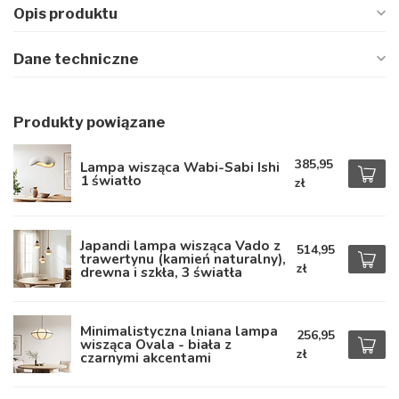
Opis produktu
Dane techniczne
Produkty powiązane
385,95
Lampa wisząca Wabi-Sabi Ishi
1 światło
zł
Japandi lampa wisząca Vado z
514,95
trawertynu (kamień naturalny),
zł
drewna i szkła, 3 światła
Minimalistyczna lniana lampa
256,95
wisząca Ovala - biała z
zł
czarnymi akcentami