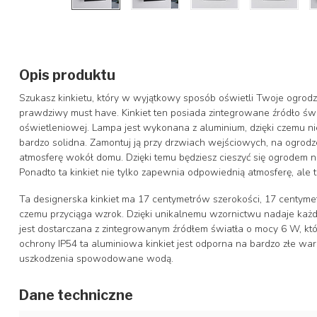
Opis produktu
Szukasz kinkietu, który w wyjątkowy sposób oświetli Twoje ogrodze
prawdziwy must have. Kinkiet ten posiada zintegrowane źródło świ
oświetleniowej. Lampa jest wykonana z aluminium, dzięki czemu ni
bardzo solidna. Zamontuj ją przy drzwiach wejściowych, na ogrodze
atmosferę wokół domu. Dzięki temu będziesz cieszyć się ogrodem ni
Ponadto ta kinkiet nie tylko zapewnia odpowiednią atmosferę, al
Ta designerska kinkiet ma 17 centymetrów szerokości, 17 centymet
czemu przyciąga wzrok. Dzięki unikalnemu wzornictwu nadaje każd
jest dostarczana z zintegrowanym źródłem światła o mocy 6 W, które
ochrony IP54 ta aluminiowa kinkiet jest odporna na bardzo złe war
uszkodzenia spowodowane wodą.
Dane techniczne