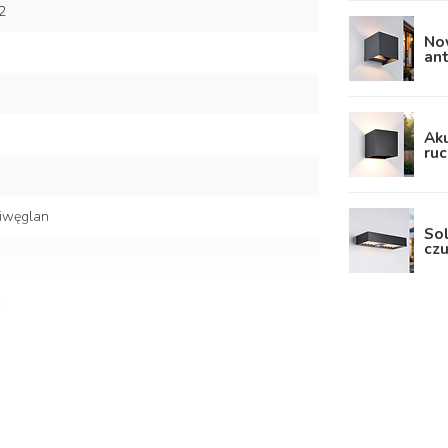
2
Now
an
Aku
ruc
liwęglan
Sol
czu
 pełne światło