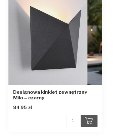
Moc LED
4 W
Rodzaj gniazdka
N/A (zintegrow
Temperatura barwowa
3000K
Strumień światła
1120 lumenów
Ze źródłem światła
Tak
Designowa kinkiet zewnętrzny
Milo – czarny
84,95 zł