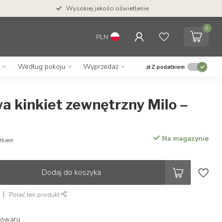
Wysokiej jakości oświetlenie
0
PLN
Według pokoju
Wyprzedaż
zł
Z podatkiem
a kinkiet zewnętrzny Milo –
Na magazynie
tkiem
Dodaj do koszyka
Poleć ten produkt
towaru