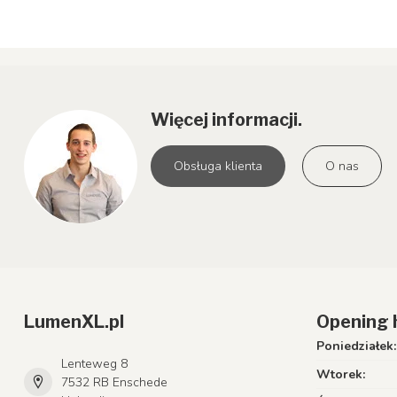
Więcej informacji.
Obsługa klienta
O nas
LumenXL.pl
Opening 
Poniedziałek:
Lenteweg 8
Wtorek:
7532 RB Enschede