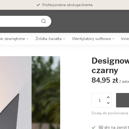
Profesjonalna obsługa klienta
ie zewnętrzne
Źródła światła
Wentylatory sufitowe
Inne
Designow
czarny
84,95 zł
Z poda
Dodaj do porównania
50
dni na zwrot 