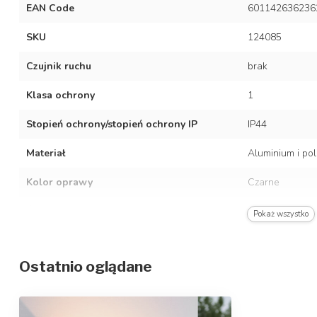
EAN Code
601142636236
SKU
124085
Czujnik ruchu
brak
Klasa ochrony
1
Stopień ochrony/stopień ochrony IP
IP44
Materiał
Aluminium i po
Kolor oprawy
Czarne
Średnia żywotność
30 000 godzin
Pokaż wszystko
Czas nagrzewania
Natychmiastowe
Ostatnio oglądane
Częstotliwość
50/60 Hz
Napięcie
AC 220–240 V