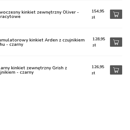
154,95
oczesny kinkiet zewnętrzny Oliver -
tracytowe
zł
128,95
mulatorowy kinkiet Arden z czujnikiem
hu - czarny
zł
126,95
arny kinkiet zewnętrzny Grish z
jnikiem - czarny
zł