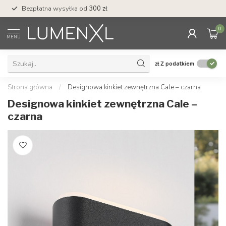
Bezpłatna wysyłka od
300 zł
Profesjonalna obs
0
MENU
zł
Z podatkiem
Strona główna
/
Designowa kinkiet zewnętrzna Cale – czarna
Designowa kinkiet zewnętrzna Cale –
czarna