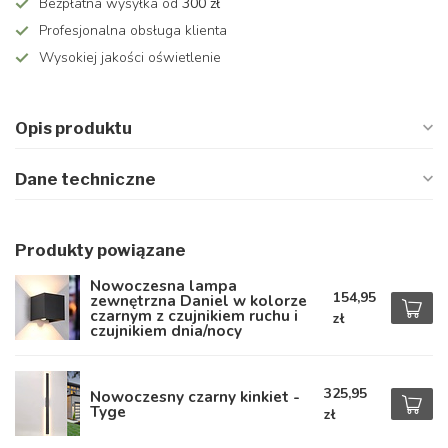
Bezpłatna wysyłka od
300 zł
Profesjonalna obsługa klienta
Wysokiej jakości oświetlenie
Opis produktu
Dane techniczne
Produkty powiązane
Nowoczesna lampa
154,95
zewnętrzna Daniel w kolorze
czarnym z czujnikiem ruchu i
zł
czujnikiem dnia/nocy
325,95
Nowoczesny czarny kinkiet -
Tyge
zł