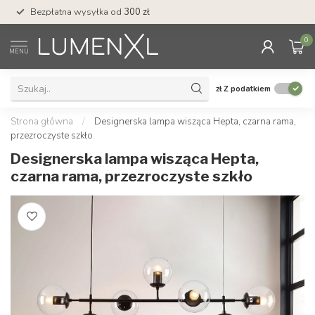
Bezpłatna wysyłka od
300 zł
Profesjonalna obs
0
MENU
zł
Z podatkiem
Strona główna
/
Designerska lampa wisząca Hepta, czarna rama,
przezroczyste szkło
Designerska lampa wisząca Hepta,
czarna rama, przezroczyste szkło