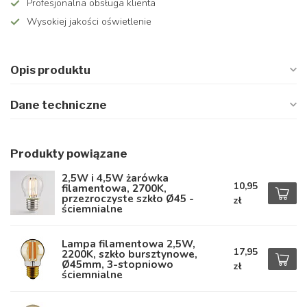
Profesjonalna obsługa klienta
Wysokiej jakości oświetlenie
Opis produktu
Dane techniczne
Produkty powiązane
2,5W i 4,5W żarówka
10,95
filamentowa, 2700K,
przezroczyste szkło Ø45 -
zł
ściemnialne
Lampa filamentowa 2,5W,
17,95
2200K, szkło bursztynowe,
Ø45mm, 3-stopniowo
zł
ściemnialne