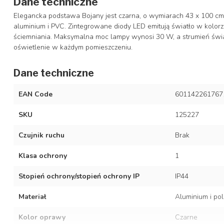
Dane techniczne
Elegancka podstawa Bojany jest czarna, o wymiarach 43 x 100 cm i
aluminium i PVC. Zintegrowane diody LED emitują światło w kolorze
ściemniania. Maksymalna moc lampy wynosi 30 W, a strumień świ
oświetlenie w każdym pomieszczeniu.
Dane techniczne
EAN Code
601142261767
SKU
125227
Czujnik ruchu
Brak
Klasa ochrony
1
Stopień ochrony/stopień ochrony IP
IP44
Materiał
Aluminium i po
Kolor oprawy
Czarne