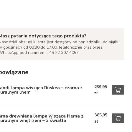
Masz pytania dotyczące tego produktu?
Nasz dział obsługi klienta jest dostępny od poniedziałku do piątku
w godzinach od 08:30 do 17:00, telefonicznie oraz przez
WhatsApp pod numerem +48 22 307 4057.
powiązane
239,95
andi lampa wisząca Ruskea – czarna z
turalnym lnem
zł
385,95
arna drewniana lampa wisząca Hema z
uralnym wnętrzem – 3 światła
zł