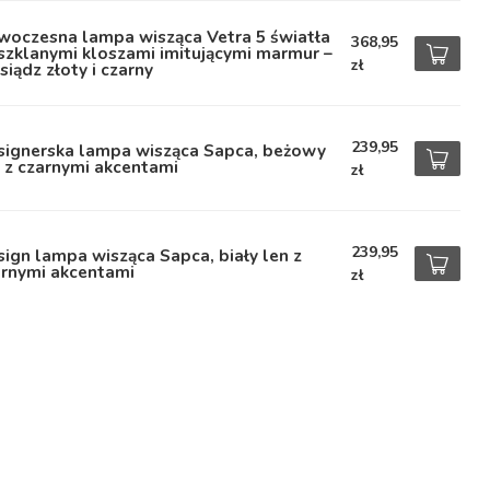
woczesna lampa wisząca Vetra 5 światła
368,95
szklanymi kloszami imitującymi marmur –
zł
iądz złoty i czarny
239,95
signerska lampa wisząca Sapca, beżowy
 z czarnymi akcentami
zł
239,95
ign lampa wisząca Sapca, biały len z
arnymi akcentami
zł