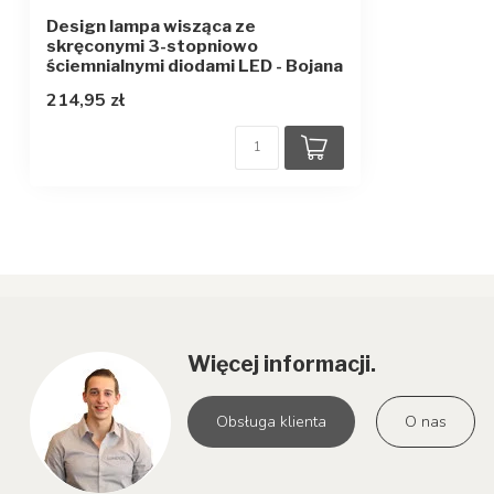
Design lampa wisząca ze
skręconymi 3-stopniowo
ściemnialnymi diodami LED - Bojana
214,95 zł
Więcej informacji.
Obsługa klienta
O nas