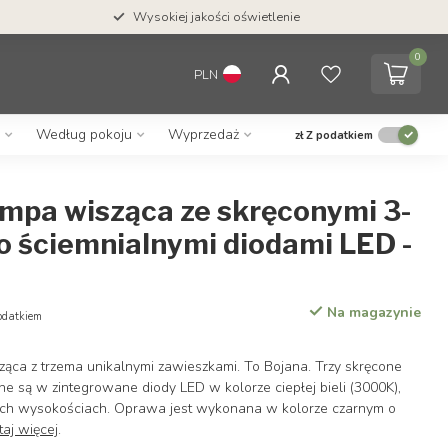
Wysokiej jakości oświetlenie
0
PLN
Według pokoju
Wyprzedaż
zł
Z podatkiem
ampa wisząca ze skręconymi 3-
o ściemnialnymi diodami LED -
Na magazynie
odatkiem
ca z trzema unikalnymi zawieszkami. To Bojana. Trzy skręcone
e są w zintegrowane diody LED w kolorze ciepłej bieli (3000K),
ych wysokościach. Oprawa jest wykonana w kolorze czarnym o
taj więcej
.