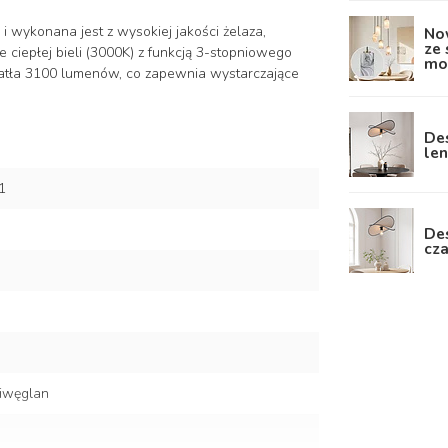
 wykonana jest z wysokiej jakości żelaza,
No
ze 
 ciepłej bieli (3000K) z funkcją 3-stopniowego
mos
atła 3100 lumenów, co zapewnia wystarczające
De
len
1
Des
cz
liwęglan