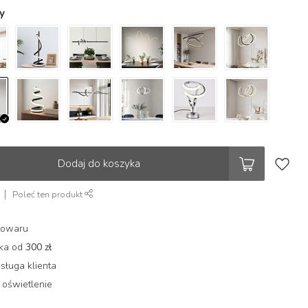
y
Dodaj do koszyka
Poleć ten produkt
towaru
łka od
300 zł
sługa klienta
 oświetlenie