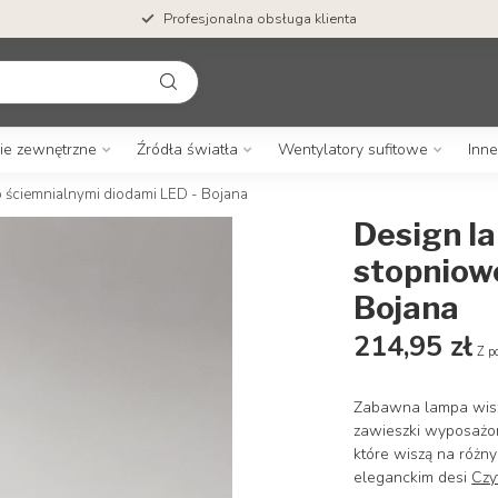
Profesjonalna obsługa klienta
ie zewnętrzne
Źródła światła
Wentylatory sufitowe
Inne
 ściemnialnymi diodami LED - Bojana
Design l
stopniow
Bojana
214,95 zł
Z p
Zabawna lampa wiszą
zawieszki wyposażon
które wiszą na różn
eleganckim desi
Czy