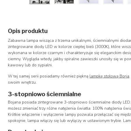
Opis produktu
Zabawna lampa wisząca z trzema unikalnymi, ściemnialnymi dioda
zintegrowane diody LED w kolorze ciepłej bieli (3000K), które wi
wykonana w kolorze czarnym i charakteryzuje się eleganckim desi
ciemny. Wygląda wtedy, jakby spiralne zawieszki unosiły się w powi
kawowy lub do sypialni.
W tej samej serii posiadamy również piękną
lampkę stołową Borja
swoim wnętrzu.
3-stopniowo ściemnialne
Bojana posiada zintegrowane 3-stopniowo ściemnialne diody LED.
możesz zmieniać trzy różne natężenia światła: 100% natężenia świa
Krótkie włączenie i wyłączenie lampy pozwala przełączać się międz
spokojnie, lampa włączy się lub wyłączy w ustawionym trybie. Lam