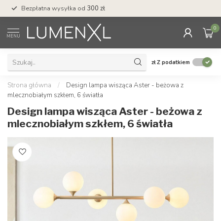
Bezpłatna wysyłka od
300 zł
Profesjonalna obs
0
MENU
zł
Z podatkiem
Strona główna
/
Design lampa wisząca Aster - beżowa z
mlecznobiałym szkłem, 6 światła
Design lampa wisząca Aster - beżowa z
mlecznobiałym szkłem, 6 światła