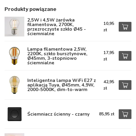
Produkty powiązane
2,5W i 4,5W żarówka
10,95
filamentowa, 2700K,
przezroczyste szkło Ø45 -
zł
ściemnialne
Lampa filamentowa 2,5W,
17,95
2200K, szkło bursztynowe,
Ø45mm, 3-stopniowo
zł
ściemnialne
Inteligentna lampa WiFi E27 z
42,95
aplikacją Tuya, Ø45mm, 4,9W,
zł
2000-5000K, dim-to-warm
Ściemniacz ścienny - czarny
85,95 zł