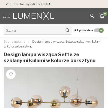
Profesjonalna obsługa klienta
Wysokiej jak
0
MENU
zł
Z podatkiem
Strona główna
/
Design lampa wisząca Sette ze szklanymi kulami
w kolorze bursztynu
Design lampa wisząca Sette ze
szklanymi kulami w kolorze bursztynu