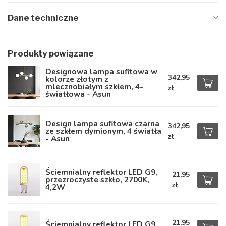
Dane techniczne
Produkty powiązane
Designowa lampa sufitowa w
342,95
kolorze złotym z
mlecznobiałym szkłem, 4-
zł
światłowa - Asun
Design lampa sufitowa czarna
342,95
ze szkłem dymionym, 4 światła
zł
- Asun
Ściemnialny reflektor LED G9,
21,95
przezroczyste szkło, 2700K,
zł
4,2W
21,95
Ściemnialny reflektor LED G9,