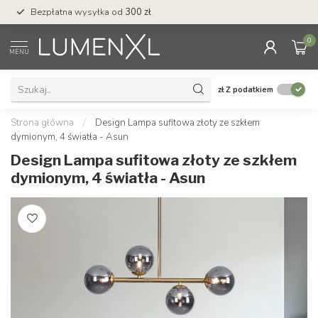
Bezpłatna wysyłka od
300 zł
Profesjonalna obs
0
MENU
zł
Z podatkiem
Strona główna
/
Design Lampa sufitowa złoty ze szkłem
dymionym, 4 światła - Asun
Design Lampa sufitowa złoty ze szkłem
dymionym, 4 światła - Asun