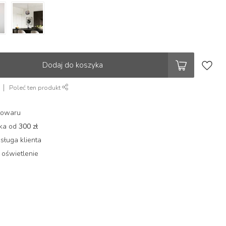
Dodaj do koszyka
Poleć ten produkt
towaru
łka od
300 zł
sługa klienta
 oświetlenie