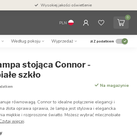
Wysokiej jakości oświetlenie
0
PLN
Według pokoju
Wyprzedaż
zł
Z podatkiem
ampa stojąca Connor -
iałe szkło
Na magazynie
odatkiem
anuje równowagą. Connor to idealne połączenie elegancji i
na złota oprawa sprawia, że lampa jest stylowa i elegancka.
ia miękkie i rozproszone światło. Możesz wybrać mlecznobiałe
Czytaj więcej
.
y