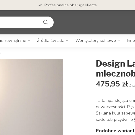
Profesjonalna obsługa klienta
ie zewnętrzne
Źródła światła
Wentylatory sufitowe
Inne
o
Design L
mlecznob
475,95 zł
Z p
Ta lampa stojąca em
nowoczesności. Pięk
Szklana kula zapewn
szkło lub przydymio
Podobne wariant