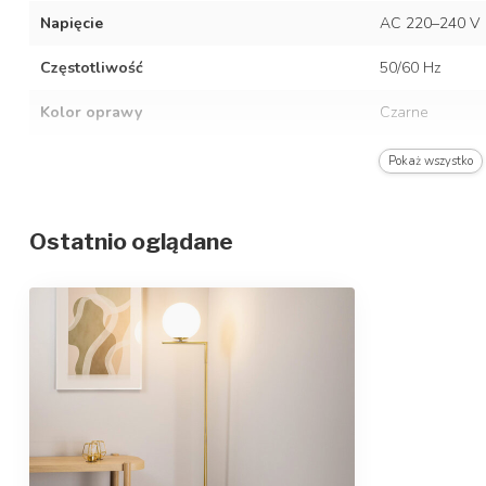
Napięcie
AC 220–240 V
Częstotliwość
50/60 Hz
Kolor oprawy
Czarne
Materiał
Stal nierdzewn
Pokaż wszystko
Stopień ochrony/stopień ochrony IP
IP20
Ostatnio oglądane
Klasa ochrony
2