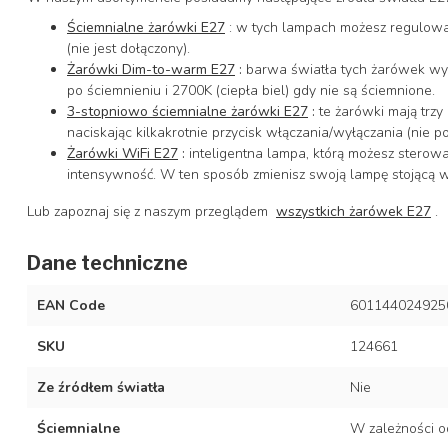
Ściemnialne żarówki E27
: w tych lampach możesz regulowa
(nie jest dołączony).
Żarówki Dim-to-warm E27
:
barwa światła tych żarówek wyno
po ściemnieniu i 2700K (ciepła biel) gdy nie są ściemnione.
3-stopniowo ściemnialne żarówki E27
:
te żarówki mają trzy
naciskając kilkakrotnie przycisk włączania/wyłączania (nie 
Żarówki WiFi E27
:
inteligentna lampa, którą możesz sterow
intensywność. W ten sposób zmienisz swoją lampę stojącą w
Lub zapoznaj się z naszym przeglądem
wszystkich żarówek E27
.
Dane techniczne
EAN Code
601144024925
SKU
124661
Ze źródłem światła
Nie
Ściemnialne
W zależności o