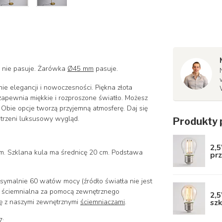
m nie pasuje. Żarówka
Ø45 mm
pasuje.
e elegancji i nowoczesności. Piękna złota
zapewnia miękkie i rozproszone światło. Możesz
 Obie opcje tworzą przyjemną atmosferę. Daj się
trzeni luksusowy wygląd.
Produkty 
2,
m. Szklana kula ma średnicę 20 cm. Podstawa
prz
ymalnie 60 watów mocy (źródło światła nie jest
st ściemnialna za pomocą zewnętrznego
2,5
szk
się z naszymi zewnętrznymi
ściemniaczami
.
7: