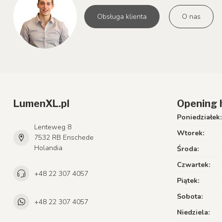
Obsługa klienta
O nas
LumenXL.pl
Opening 
Poniedziałek:
Lenteweg 8
Wtorek:
7532 RB Enschede
Holandia
Środa:
Czwartek:
+48 22 307 4057
Piątek:
Sobota:
+48 22 307 4057
Niedziela: