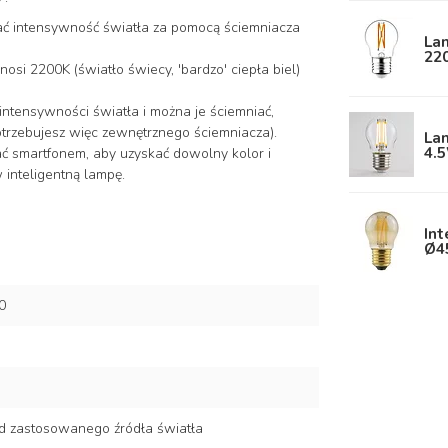
ć intensywność światła za pomocą ściemniacza
La
22
si 2200K (światło świecy, 'bardzo' ciepła biel)
 intensywności światła i można je ściemniać,
potrzebujesz więc zewnętrznego ściemniacza).
La
4.
ać smartfonem, aby uzyskać dowolny kolor i
 inteligentną lampę.
Int
Ø4
0
d zastosowanego źródła światła