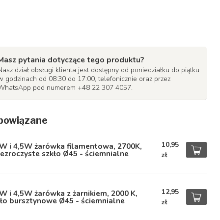
Masz pytania dotyczące tego produktu?
Nasz dział obsługi klienta jest dostępny od poniedziałku do piątku
w godzinach od 08:30 do 17:00, telefonicznie oraz przez
WhatsApp pod numerem +48 22 307 4057.
powiązane
10,95
5W i 4,5W żarówka filamentowa, 2700K,
ezroczyste szkło Ø45 - ściemnialne
zł
12,95
W i 4,5W żarówka z żarnikiem, 2000 K,
ło bursztynowe Ø45 - ściemnialne
zł