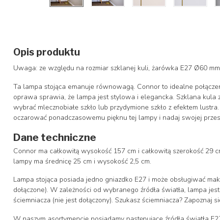
Opis produktu
Uwaga: ze względu na rozmiar szklanej kuli, żarówka E27 Ø60 m
Ta lampa stojąca emanuje równowagą. Connor to idealne połączeni
oprawa sprawia, że lampa jest stylowa i elegancka. Szklana kula 
wybrać mlecznobiałe szkło lub przydymione szkło z efektem lustra.
oczarować ponadczasowemu pięknu tej lampy i nadaj swojej przes
Dane techniczne
Connor ma całkowitą wysokość 157 cm i całkowitą szerokość 29 c
lampy ma średnicę 25 cm i wysokość 2,5 cm.
Lampa stojąca posiada jedno gniazdko E27 i może obsługiwać maks
dołączone). W zależności od wybranego źródła światła, lampa je
ściemniacza (nie jest dołączony). Szukasz ściemniacza? Zapoznaj 
W naszym asortymencie posiadamy następujące źródła światła E2