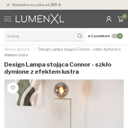
Bezpłatna wysyłka od
300 zł
Profesjonalna obs
0
MENU
zł
Z podatkiem
Strona główna
/
Design Lampa stojąca Connor - szkło dymione z
efektem lustra
Design Lampa stojąca Connor - szkło
dymione z efektem lustra