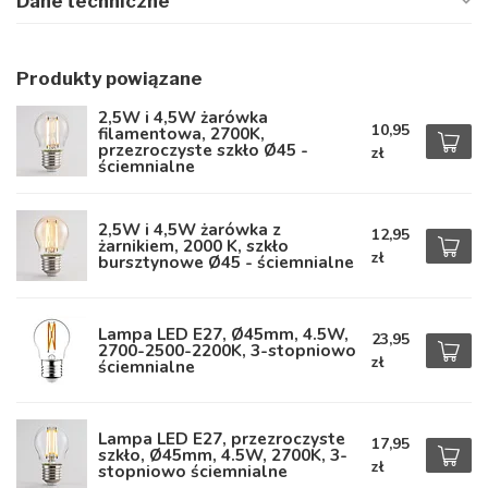
Dane techniczne
Produkty powiązane
2,5W i 4,5W żarówka
10,95
filamentowa, 2700K,
przezroczyste szkło Ø45 -
zł
ściemnialne
2,5W i 4,5W żarówka z
12,95
żarnikiem, 2000 K, szkło
zł
bursztynowe Ø45 - ściemnialne
Lampa LED E27, Ø45mm, 4.5W,
23,95
2700-2500-2200K, 3-stopniowo
zł
ściemnialne
Lampa LED E27, przezroczyste
17,95
szkło, Ø45mm, 4.5W, 2700K, 3-
zł
stopniowo ściemnialne