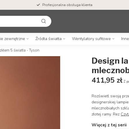
Profesjonalna obsługa klienta
ie zewnętrzne
Źródła światła
Wentylatory sufitowe
Inne
kłem 5 światła - Tyson
Design l
mlecznobi
411,95 zł
Z p
Rozświetl swoją prz
designerskiej lampi
mlecznobiałych szkl
złotej ramy. Rez
Czyt
Więcej z tej serii