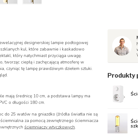
rewelacyjnej designerskiej lampie podłogowej
 szklanych kul, które zabawnie i kaskadowo
ektakl, który natychmiast przyciąga uwagę.
o, tworząc ciepłą i zachęcającą atmosferę w
ia, czyniąc tę lampę prawdziwym dziełem sztuki.
Produkty 
ląd.
Śc
ule mają średnicę 10 cm, a podstawa lampy ma
PVC o długości 180 cm.
c do 25 watów na gniazdko (źródła światła nie są
t ściemnialna za pomocą zewnętrznego ściemniacza
Ści
szk
 zewnętrznych
ściemniaczy wtyczkowych
.