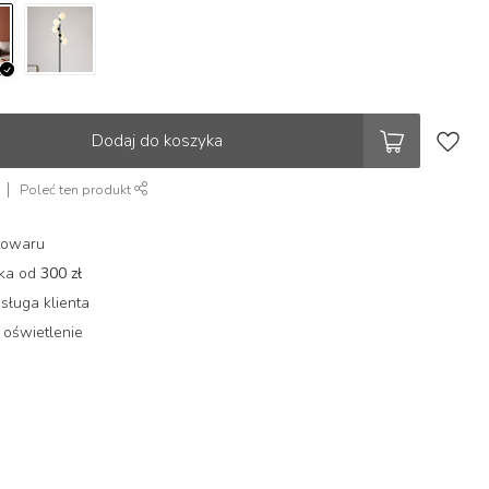
Dodaj do koszyka
Poleć ten produkt
towaru
łka od
300 zł
sługa klienta
 oświetlenie