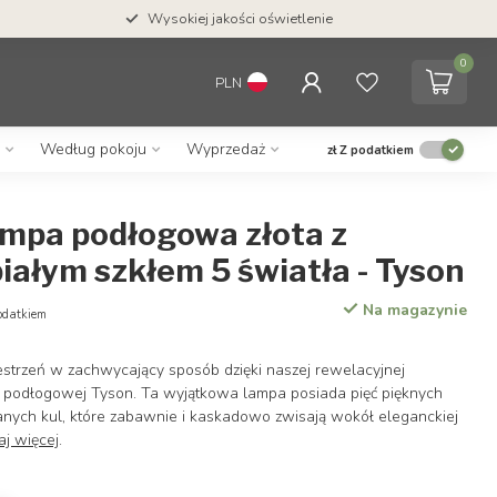
Wysokiej jakości oświetlenie
0
PLN
Według pokoju
Wyprzedaż
zł
Z podatkiem
ampa podłogowa złota z
ałym szkłem 5 światła - Tyson
Na magazynie
odatkiem
estrzeń w zachwycający sposób dzięki naszej rewelacyjnej
e podłogowej Tyson. Ta wyjątkowa lampa posiada pięć pięknych
anych kul, które zabawnie i kaskadowo zwisają wokół eleganckiej
aj więcej
.