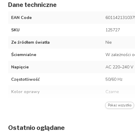
Dane techniczne
EAN Code
601142131037
SKU
125727
Ze źródłem światła
Nie
Ściemnialne
W zależności o
Napięcie
AC 220–240 V
Częstotliwość
50/60 Hz
Kolor oprawy
Czarne
Materiał
Stal nierdzewn
Pokaż wszystko
Stopień ochrony/stopień ochrony IP
IP20
Ostatnio oglądane
Klasa ochrony
2