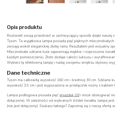
Opis produktu
Rozświetl swoją przestrzeń w zachwycający sposób dzięki naszej 
Tyson. Ta wyjątkowa lampa posiada pięć pięknych mlecznobiałych
zwisają wokół eleganckiej złotej ramy. Rezultatem jest wizualny sp
Mlecznobiałe szklane kule zapewniają miękkie i rozproszone światł
każdym pomieszczeniu. Złoto dodaje całości luksusu i wyrafinowan
Wybierz tę efektowną lampę i nadaj swojemu wnętrzu stylowy wyg
Dane techniczne
Tyson ma całkowitą wysokość 160 cm i średnicę 30 cm. Szklane k
wysokość 3,5 cm i jest wyposażona w przełącznik nożny z kablem 
Lampa podłogowa posiada pięć
gniazdek G9
i może obsługiwać mo
dołączone). W zależności od wybranych źródeł światła, lampa jes
(nie jest dołączony). Szukasz takiego? Zapoznaj się z naszą ofertą