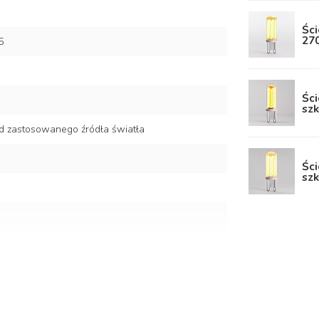
Ści
27
5
Ści
szk
d zastosowanego źródła światła
Ści
szk
a i poliwęglan