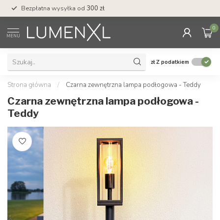
Bezpłatna wysyłka od
300 zł
Profesjonalna obs
0
MENU
zł
Z podatkiem
Strona główna
/
Czarna zewnętrzna lampa podłogowa - Teddy
Czarna zewnętrzna lampa podłogowa -
Teddy