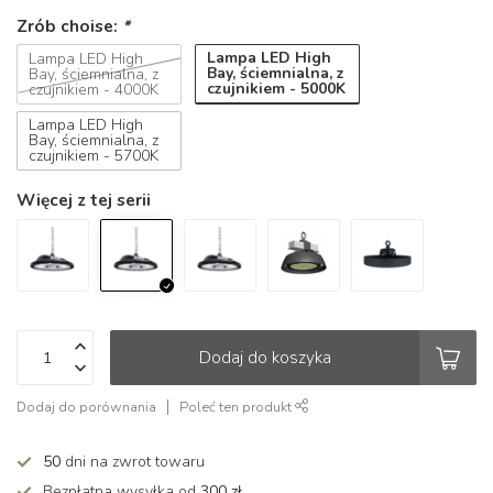
Zrób choise:
*
Lampa LED High
Lampa LED High
Bay, ściemnialna, z
Bay, ściemnialna, z
czujnikiem - 5000K
czujnikiem - 4000K
Lampa LED High
Bay, ściemnialna, z
czujnikiem - 5700K
Więcej z tej serii
Dodaj do koszyka
Dodaj do porównania
Poleć ten produkt
50
dni na zwrot towaru
Bezpłatna wysyłka od
300 zł