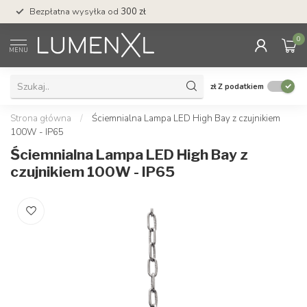
Bezpłatna wysyłka od
300 zł
Profesjonalna obs
0
MENU
zł
Z podatkiem
Strona główna
/
Ściemnialna Lampa LED High Bay z czujnikiem
100W - IP65
Ściemnialna Lampa LED High Bay z
czujnikiem 100W - IP65