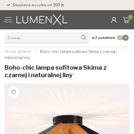
Bezpłatna wysyłka od
300 zł
Profesjonalna obs
0
MENU
zł
Z podatkiem
Strona główna
/
Boho-chic lampa sufitowa Skima z czarnej i
naturalnej liny
Boho-chic lampa sufitowa Skima z
czarnej i naturalnej liny