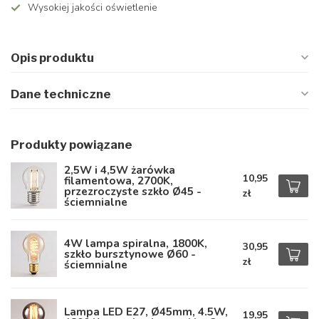
Wysokiej jakości oświetlenie
Opis produktu
Dane techniczne
Produkty powiązane
2,5W i 4,5W żarówka
10,95
filamentowa, 2700K,
przezroczyste szkło Ø45 -
zł
ściemnialne
4W lampa spiralna, 1800K,
30,95
szkło bursztynowe Ø60 -
zł
ściemnialne
Lampa LED E27, Ø45mm, 4.5W,
19,95