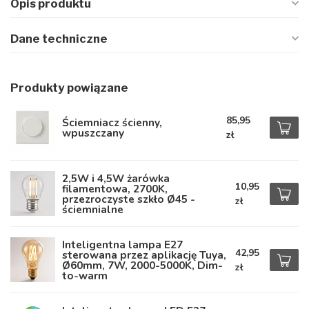
Opis produktu
Dane techniczne
Produkty powiązane
85,95
Ściemniacz ścienny,
wpuszczany
zł
2,5W i 4,5W żarówka
10,95
filamentowa, 2700K,
przezroczyste szkło Ø45 -
zł
ściemnialne
Inteligentna lampa E27
42,95
sterowana przez aplikację Tuya,
Ø60mm, 7W, 2000-5000K, Dim-
zł
to-warm