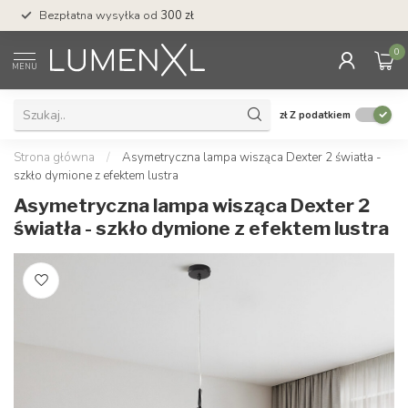
Bezpłatna wysyłka od
300 zł
Profesjonalna obs
0
MENU
zł
Z podatkiem
Strona główna
/
Asymetryczna lampa wisząca Dexter 2 światła -
szkło dymione z efektem lustra
Asymetryczna lampa wisząca Dexter 2
światła - szkło dymione z efektem lustra