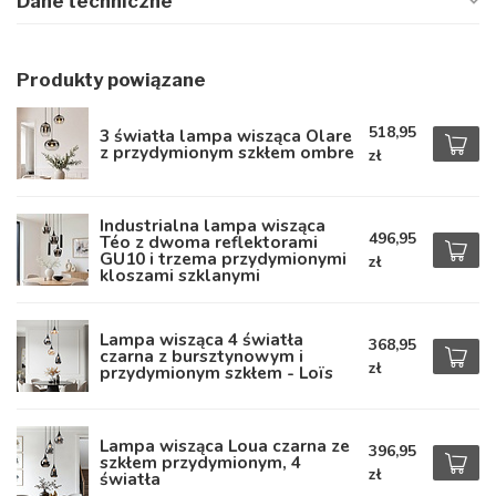
Dane techniczne
Produkty powiązane
518,95
3 światła lampa wisząca Olare
z przydymionym szkłem ombre
zł
Industrialna lampa wisząca
496,95
Téo z dwoma reflektorami
GU10 i trzema przydymionymi
zł
kloszami szklanymi
Lampa wisząca 4 światła
368,95
czarna z bursztynowym i
zł
przydymionym szkłem - Loïs
Lampa wisząca Loua czarna ze
396,95
szkłem przydymionym, 4
zł
światła