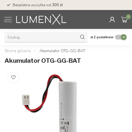
Bezpłatna wysyłka od
300 zł
Profesjonalna obs
0
MENU
zł
Z podatkiem
Strona główna
/
Akumulator OTG-GG-BAT
Akumulator OTG-GG-BAT