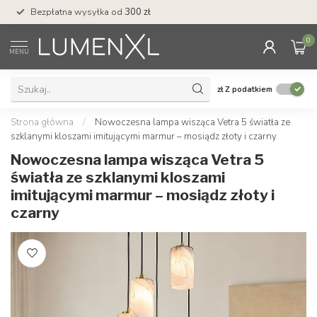
Bezpłatna wysyłka od
300 zł
Profesjonalna obs
0
MENU
zł
Z podatkiem
Strona główna
/
Nowoczesna lampa wisząca Vetra 5 światła ze
szklanymi kloszami imitującymi marmur – mosiądz złoty i czarny
Nowoczesna lampa wisząca Vetra 5
światła ze szklanymi kloszami
imitującymi marmur – mosiądz złoty i
czarny