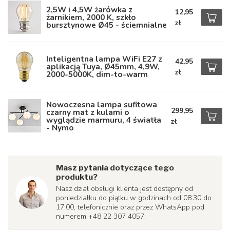
2,5W i 4,5W żarówka z
12,95
żarnikiem, 2000 K, szkło
zł
bursztynowe Ø45 - ściemnialne
Inteligentna lampa WiFi E27 z
42,95
aplikacją Tuya, Ø45mm, 4,9W,
zł
2000-5000K, dim-to-warm
Nowoczesna lampa sufitowa
299,95
czarny mat z kulami o
wyglądzie marmuru, 4 światła
zł
- Nymo
Masz pytania dotyczące tego
produktu?
Nasz dział obsługi klienta jest dostępny od
poniedziałku do piątku w godzinach od 08:30 do
17:00, telefonicznie oraz przez WhatsApp pod
numerem +48 22 307 4057.