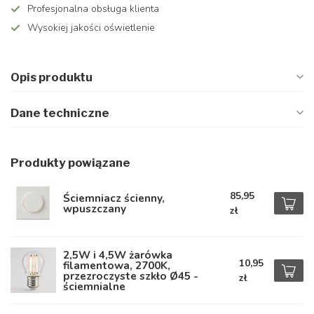
Profesjonalna obsługa klienta
Wysokiej jakości oświetlenie
Opis produktu
Dane techniczne
Produkty powiązane
85,95
Ściemniacz ścienny,
wpuszczany
zł
2,5W i 4,5W żarówka
10,95
filamentowa, 2700K,
przezroczyste szkło Ø45 -
zł
ściemnialne