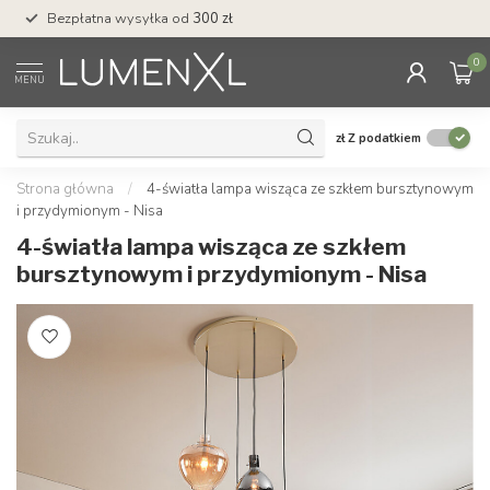
Bezpłatna wysyłka od
300 zł
Profesjonalna obs
0
MENU
zł
Z podatkiem
Strona główna
/
4-światła lampa wisząca ze szkłem bursztynowym
i przydymionym - Nisa
4-światła lampa wisząca ze szkłem
bursztynowym i przydymionym - Nisa