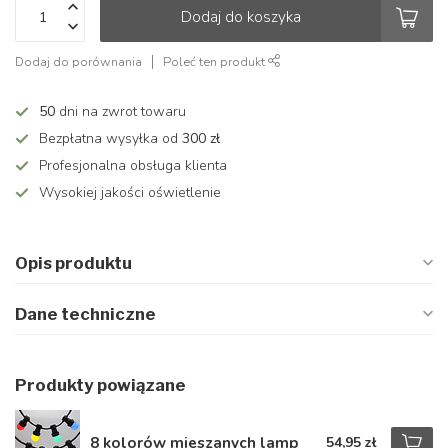
Dodaj do koszyka
Dodaj do porównania
Poleć ten produkt
50
dni na zwrot towaru
Bezpłatna wysyłka od
300 zł
Profesjonalna obsługa klienta
Wysokiej jakości oświetlenie
Opis produktu
Dane techniczne
Produkty powiązane
8 kolorów mieszanych lamp
54,95 zł