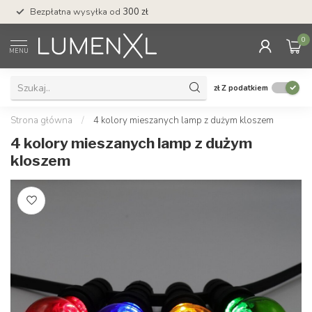
Bezpłatna wysyłka od
300 zł
Profesjonalna obs
0
MENU
zł
Z podatkiem
Strona główna
/
4 kolory mieszanych lamp z dużym kloszem
4 kolory mieszanych lamp z dużym
kloszem