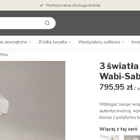
Profesjonalna obsługa klienta
ie zewnętrzne
Źródła światła
Wentylatory sufitowe
Inne
 Mizu
3 światła
Wabi-Sabi
795,95 zł
Z p
Wzbogać swoje wnęt
autentycznością, wp
klosze z polyformu t
Więcej z tej serii