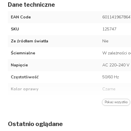
Dane techniczne
EAN Code
601141967864
SKU
125747
Ze źródłem światła
Nie
Ściemnialne
W zależności o
Napięcie
AC 220–240 V
Częstotliwość
50/60 Hz
Kolor oprawy
Czarne
Materiał
Stal nierdzewn
Pokaż wszystko
Wymiary
Ø76 x 180 cm
Ostatnio oglądane
Stopień ochrony/stopień ochrony IP
IP20