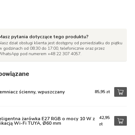
Masz pytania dotyczące tego produktu?
Nasz dział obsługi klienta jest dostępny od poniedziałku do piątku
w godzinach od 08:30 do 17:00, telefonicznie oraz przez
WhatsApp pod numerem +48 22 307 4057.
powiązane
emniacz ścienny, wpuszczany
85,95 zł
42,95
teligentna żarówka E27 RGB o mocy 10 W z
likacją Wi-Fi TUYA, Ø60 mm
zł