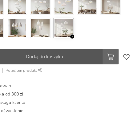
Dodaj do koszyka
Poleć ten produkt
towaru
łka od
300 zł
sługa klienta
 oświetlenie