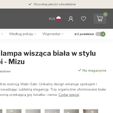
Wysokiej jakości oświetlenie
0
PLN
Według pokoju
Wyprzedaż
zł
Z podatkiem
 lampa wisząca biała w stylu
 - Mizu
Na magazynie
odatkiem
rze esencją Wabi-Sabi. Unikalny design emanuje spokojem i
rowadzając subtelną elegancję. Trzy organicznie uformowane białe
worzą urzekającą grę światła i cienia.
Czytaj więcej
.