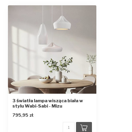
Klasa ochrony
1
3 światła lampa wisząca biała w
stylu Wabi-Sabi - Mizu
795,95 zł