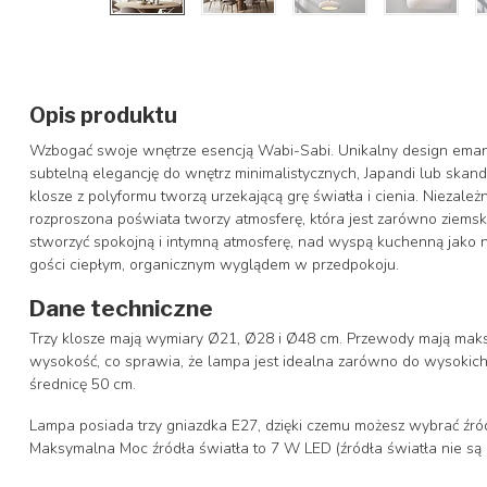
Opis produktu
Wzbogać swoje wnętrze esencją Wabi-Sabi. Unikalny design eman
subtelną elegancję do wnętrz minimalistycznych, Japandi lub skan
klosze z polyformu tworzą urzekającą grę światła i cienia. Niezależn
rozproszona poświata tworzy atmosferę, która jest zarówno ziemska
stworzyć spokojną i intymną atmosferę, nad wyspą kuchenną jako na
gości ciepłym, organicznym wyglądem w przedpokoju.
Dane techniczne
Trzy klosze mają wymiary Ø21, Ø28 i Ø48 cm. Przewody mają maks
wysokość, co sprawia, że lampa jest idealna zarówno do wysokich, 
średnicę 50 cm.
Lampa posiada trzy gniazdka E27, dzięki czemu możesz wybrać źró
Maksymalna Moc źródła światła to 7 W LED (źródła światła nie są 