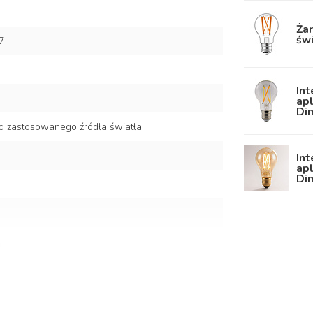
Żar
świ
7
In
apl
Di
d zastosowanego źródła światła
Int
ap
Di
a i poliwęglan