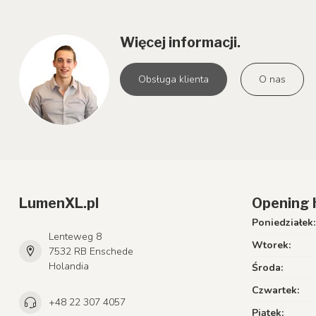
Więcej informacji.
Obsługa klienta
O nas
LumenXL.pl
Opening 
Poniedziałek:
Lenteweg 8
Wtorek:
7532 RB Enschede
Holandia
Środa:
Czwartek:
+48 22 307 4057
Piątek: