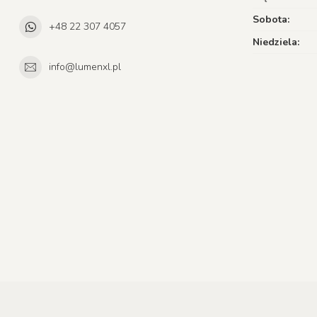
Sobota:
+48 22 307 4057
Niedziela:
info@lumenxl.pl