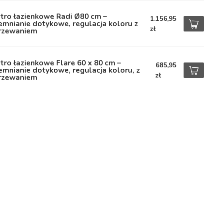
tro łazienkowe Radi Ø80 cm –
1.156,95
emnianie dotykowe, regulacja koloru z
zł
rzewaniem
tro łazienkowe Flare 60 x 80 cm –
685,95
emnianie dotykowe, regulacja koloru, z
zł
rzewaniem