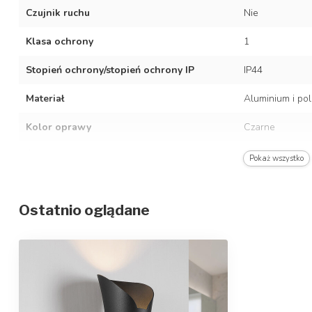
Czujnik ruchu
Nie
Klasa ochrony
1
Stopień ochrony/stopień ochrony IP
IP44
Materiał
Aluminium i po
Kolor oprawy
Czarne
Średnia żywotność
30 000 godzin
Pokaż wszystko
Czas nagrzewania
Natychmiastowe
Ostatnio oglądane
Częstotliwość
50/60 Hz
Napięcie
AC 220–240 V
Moc LED
4 W
Rodzaj gniazdka
N/A (zintegrow