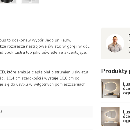
pus to doskonały wybór. Jego unikalny,
że rozprasza nastrojowe światło w górę i w dół.
ad obok lustra lub jako oświetlenie akcentujące.
Produkty 
, które emituje ciepłą biel o strumieniu światła
, 10,4 cm szerokości i wystaje 10,8 cm od
Lus
aje się do użytku w wilgotnych pomieszczeniach.
ści
og
0
Lus
ści
og