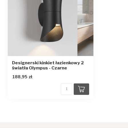
Temperatura barwowa
3000K
Strumień światła
1120 lumenów
Ze źródłem światła
Tak
Designerski kinkiet łazienkowy 2
światła Olympus - Czarne
188,95 zł