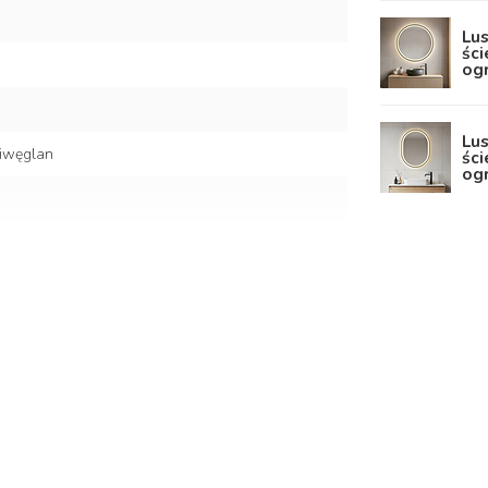
Lus
ści
og
Lus
liwęglan
ści
og
 pełne światło
ane źródło światła LED)