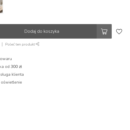
Dodaj do koszyka
Poleć ten produkt
towaru
łka od
300 zł
sługa klienta
 oświetlenie