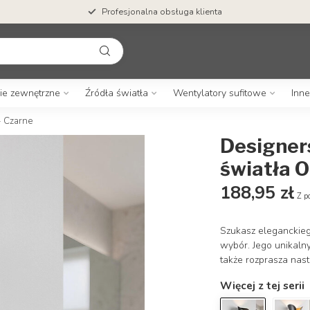
Profesjonalna obsługa klienta
ie zewnętrzne
Źródła światła
Wentylatory sufitowe
Inne
- Czarne
Designers
światła 
188,95 zł
Z p
Szukasz eleganckieg
wybór. Jego unikaln
także rozprasza nas
Więcej z tej serii