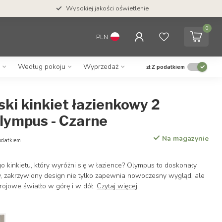
Wysokiej jakości oświetlenie
0
PLN
Według pokoju
Wyprzedaż
zł
Z podatkiem
ki kinkiet łazienkowy 2
Olympus - Czarne
Na magazynie
odatkiem
o kinkietu, który wyróżni się w łazience? Olympus to doskonały
y, zakrzywiony design nie tylko zapewnia nowoczesny wygląd, ale
trojowe światło w górę i w dół.
Czytaj więcej
.