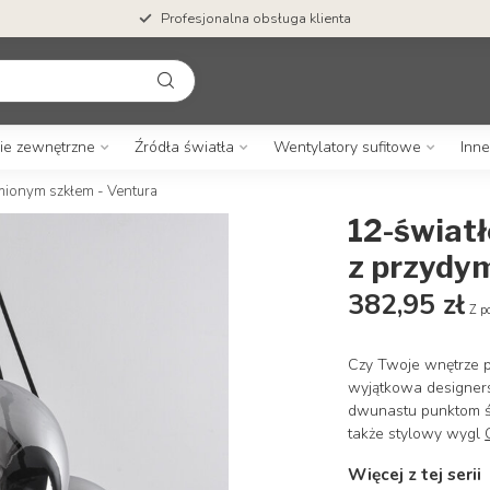
Profesjonalna obsługa klienta
ie zewnętrzne
Źródła światła
Wentylatory sufitowe
Inne
mionym szkłem - Ventura
12-świat
z przydy
382,95 zł
Z p
Czy Twoje wnętrze p
wyjątkowa designers
dwunastu punktom św
także stylowy wygl
Więcej z tej serii