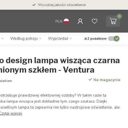
Wysokiej jakości oświetlenie
0
PLN
Według pokoju
Wyprzedaż
zł
Z podatkiem
ło design lampa wisząca czarna
mionym szkłem - Ventura
Na magazynie
odatkiem
otrzebuje prawdziwej efektownej ozdoby? W takim razie ta
ka lampa wisząca jest dokładnie tym, czego szukasz. Dzięki
ietlnym lampa ta zapewnia nie tylko nastrojowe oświetlenie, ale
Czytaj więcej
.