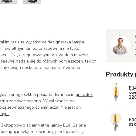
akim razie ta wyjątkowa designerska lampa
om świetlnym lampa ta zapewnia nie tylko
strzeni. Dzięki regulowanym przewodom możesz
dealnie nadaje się do różnych pomieszczeń, takich
styczny design doskonale pasuje zarówno do
Produkty 
E1
św
zydymionego szkła i posiada dwanaście
gniazdek
22
ożna zamówić osobno. W zależności od
ocą zewnętrznego ściemniacza. Nie jest on
nnymi
.
E14
sz
e
3-stopniowo ściemnialne lampy E14
. Są one
obsługując włącznik ścienny, przełączasz się