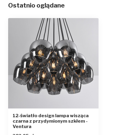
Ostatnio oglądane
Klasa ochrony
1
12-światło design lampa wisząca
czarna z przydymionym szkłem -
Ventura