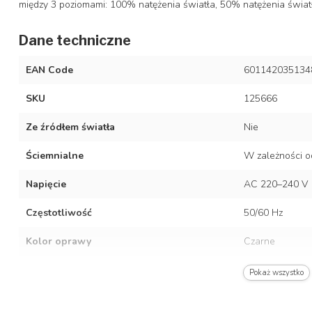
między 3 poziomami: 100% natężenia światła, 50% natężenia światł
Dane techniczne
EAN Code
601142035134
SKU
125666
Ze źródłem światła
Nie
Ściemnialne
W zależności o
Napięcie
AC 220–240 V
Częstotliwość
50/60 Hz
Kolor oprawy
Czarne
Materiał
Stal nierdzewn
Pokaż wszystko
Stopień ochrony/stopień ochrony IP
IP20