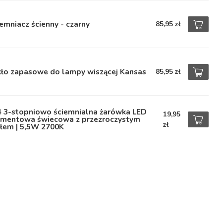
emniacz ścienny - czarny
85,95 zł
kło zapasowe do lampy wiszącej Kansas
85,95 zł
4 3-stopniowo ściemnialna żarówka LED
19,95
lamentowa świecowa z przezroczystym
zł
kłem | 5,5W 2700K