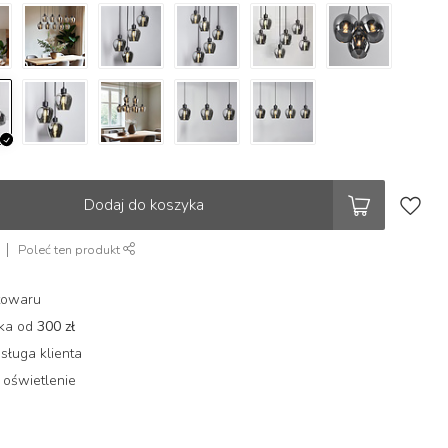
Dodaj do koszyka
Poleć ten produkt
towaru
łka od
300 zł
sługa klienta
 oświetlenie