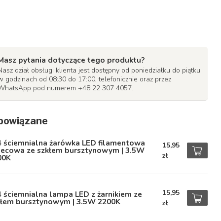
Masz pytania dotyczące tego produktu?
Nasz dział obsługi klienta jest dostępny od poniedziałku do piątku
w godzinach od 08:30 do 17:00, telefonicznie oraz przez
WhatsApp pod numerem +48 22 307 4057.
powiązane
4 ściemnialna żarówka LED filamentowa
15,95
iecowa ze szkłem bursztynowym | 3.5W
zł
00K
15,95
 ściemnialna lampa LED z żarnikiem ze
kłem bursztynowym | 3.5W 2200K
zł