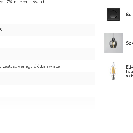
a i 7% natężenia światła.
Ści
8
Sz
d zastosowanego źródła światła
E1
fi
sz
a i poliwęglan