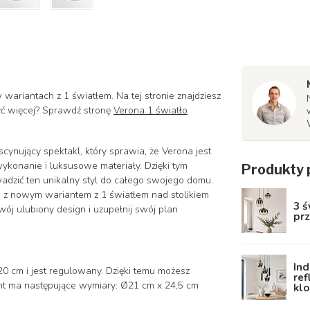
 wariantach z 1 światłem. Na tej stronie znajdziesz
yć więcej? Sprawdź stronę
Verona 1 światło
scynujący spektakl, który sprawia, że Verona jest
ykonanie i luksusowe materiały. Dzięki tym
Produkty 
dzić ten unikalny styl do całego swojego domu.
m z nowym wariantem z 1 światłem nad stolikiem
3 ś
j ulubiony design i uzupełnij swój plan
pr
In
 cm i jest regulowany. Dzięki temu możesz
ref
ant ma następujące wymiary: Ø21 cm x 24,5 cm
kl