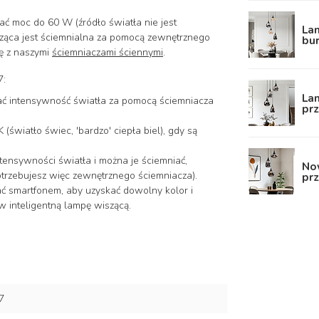
ć moc do 60 W (źródło światła nie jest
Lam
sząca jest ściemnialna za pomocą zewnętrznego
bu
ię z naszymi
ściemniaczami ściennymi
.
7:
La
ć intensywność światła za pomocą ściemniacza
pr
(światło świec, 'bardzo' ciepła biel), gdy są
ntensywności światła i można je ściemniać,
No
potrzebujesz więc zewnętrznego ściemniacza).
prz
ać smartfonem, aby uzyskać dowolny kolor i
 inteligentną lampę wiszącą.
7