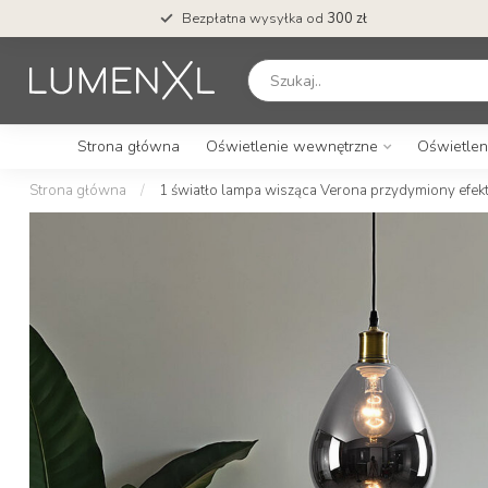
Bezpłatna wysyłka od
300 zł
Strona główna
Oświetlenie wewnętrzne
Oświetlen
Strona główna
/
1 światło lampa wisząca Verona przydymiony efekt l