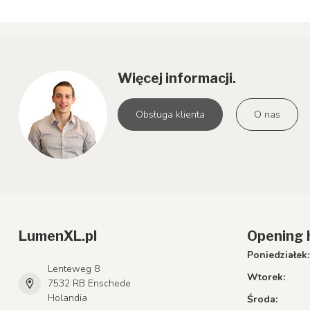
Więcej informacji.
Obsługa klienta
O nas
LumenXL.pl
Opening 
Poniedziałek:
Lenteweg 8
Wtorek:
7532 RB Enschede
Holandia
Środa: