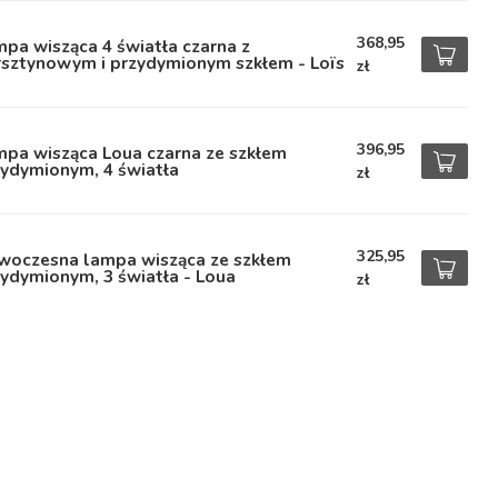
368,95
pa wisząca 4 światła czarna z
rsztynowym i przydymionym szkłem - Loïs
zł
396,95
mpa wisząca Loua czarna ze szkłem
zydymionym, 4 światła
zł
325,95
woczesna lampa wisząca ze szkłem
ydymionym, 3 światła - Loua
zł