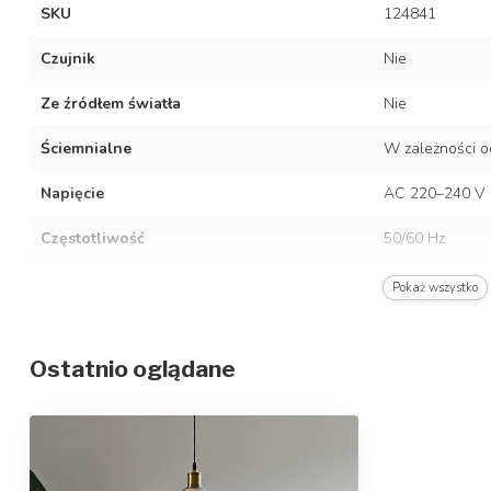
SKU
124841
Czujnik
Nie
Ze źródłem światła
Nie
Ściemnialne
W zależności o
Napięcie
AC 220–240 V
Częstotliwość
50/60 Hz
Kolor oprawy
Czarne
Pokaż wszystko
Materiał
Stal nierdzewn
Ostatnio oglądane
Stopień ochrony/stopień ochrony IP
IP20
Klasa ochrony
1