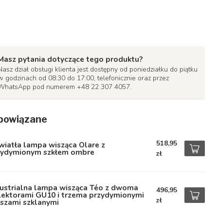
Masz pytania dotyczące tego produktu?
Nasz dział obsługi klienta jest dostępny od poniedziałku do piątku
w godzinach od 08:30 do 17:00, telefonicznie oraz przez
WhatsApp pod numerem +48 22 307 4057.
powiązane
518,95
wiatła lampa wisząca Olare z
zydymionym szkłem ombre
zł
dustrialna lampa wisząca Téo z dwoma
496,95
lektorami GU10 i trzema przydymionymi
zł
oszami szklanymi