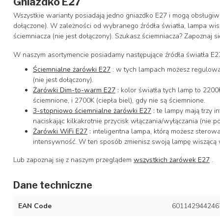
Gniazdko E27
Wszystkie warianty posiadają jedno gniazdko E27 i mogą obsługiwa
dołączone). W zależności od wybranego źródła światła, lampa wi
ściemniacza (nie jest dołączony). Szukasz ściemniacza? Zapoznaj s
W naszym asortymencie posiadamy następujące źródła światła E2
Ściemnialne żarówki E27
: w tych lampach możesz regulowa
(nie jest dołączony).
Żarówki Dim-to-warm E27
:
kolor światła tych lamp to 2200K 
ściemnione, i 2700K (ciepła biel), gdy nie są ściemnione.
3-stopniowo ściemnialne żarówki E27
:
te lampy mają trzy i
naciskając kilkakrotnie przycisk włączania/wyłączania (nie 
Żarówki WiFi E27
:
inteligentna lampa, którą możesz sterow
intensywność. W ten sposób zmienisz swoją lampę wiszącą w
Lub zapoznaj się z naszym przeglądem
wszystkich żarówek E27
.
Dane techniczne
EAN Code
601142944246