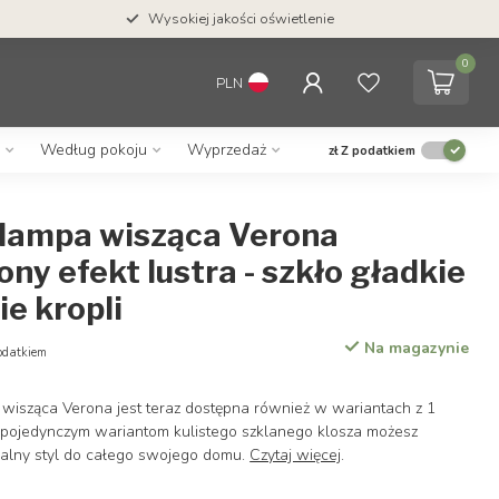
Wysokiej jakości oświetlenie
0
PLN
Według pokoju
Wyprzedaż
zł
Z podatkiem
o lampa wisząca Verona
ny efekt lustra - szkło gładkie
ie kropli
Na magazynie
odatkiem
wisząca Verona jest teraz dostępna również w wariantach z 1
m pojedynczym wariantom kulistego szklanego klosza możesz
alny styl do całego swojego domu.
Czytaj więcej
.