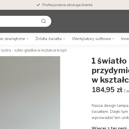
Profesjonalna obsługa klienta
ie zewnętrzne
Źródła światła
Wentylatory sufitowe
Inne
ustra - szkło gładkie w kształcie kropli
1 światł
przydymio
w kształc
184,95 zł
Z p
Nasza design lampa 
światłem. Dzięki ty
wprowadzić ten unik
Więcej z tej serii