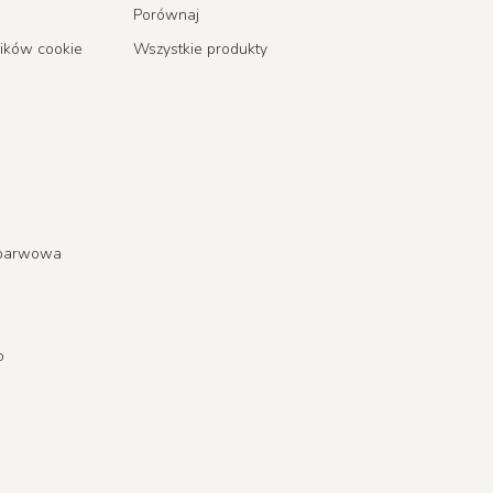
Porównaj
lików cookie
Wszystkie produkty
a barwowa
o