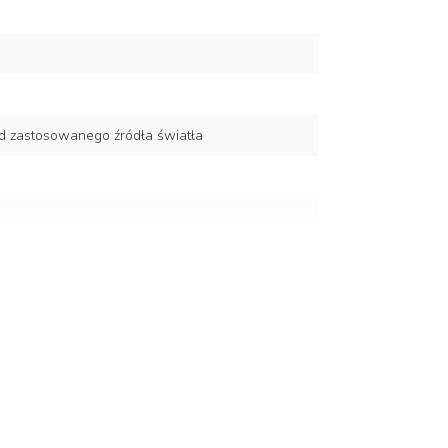
d zastosowanego źródła światła
a i poliwęglan