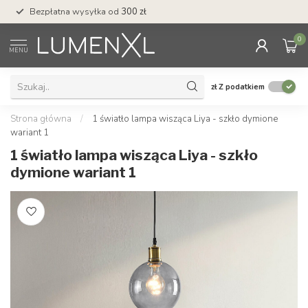
Bezpłatna wysyłka od
300 zł
Profesjonalna obs
0
MENU
zł
Z podatkiem
Strona główna
/
1 światło lampa wisząca Liya - szkło dymione
wariant 1
1 światło lampa wisząca Liya - szkło
dymione wariant 1