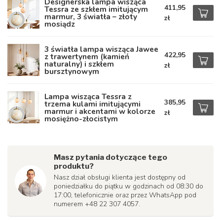
Designerska lampa wisząca
411,95
Tessra ze szkłem imitującym
marmur, 3 światła – złoty
zł
mosiądz
3 światła lampa wisząca Jawee
422,95
z trawertynem (kamień
naturalny) i szkłem
zł
bursztynowym
Lampa wisząca Tessra z
385,95
trzema kulami imitującymi
marmur i akcentami w kolorze
zł
mosiężno-złocistym
Masz pytania dotyczące tego
produktu?
Nasz dział obsługi klienta jest dostępny od
poniedziałku do piątku w godzinach od 08:30 do
17:00, telefonicznie oraz przez WhatsApp pod
numerem +48 22 307 4057.