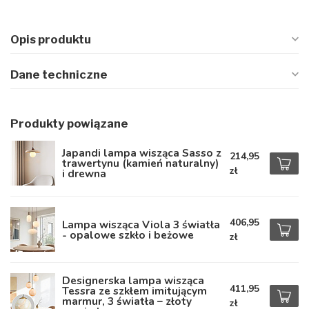
Opis produktu
Dane techniczne
Produkty powiązane
Japandi lampa wisząca Sasso z
214,95
trawertynu (kamień naturalny)
zł
i drewna
406,95
Lampa wisząca Viola 3 światła
- opalowe szkło i beżowe
zł
Designerska lampa wisząca
411,95
Tessra ze szkłem imitującym
marmur, 3 światła – złoty
zł