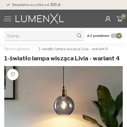
Bezpłatna wysyłka od
300 zł
Profesjonalna obs
0
MENU
zł
Z podatkiem
Strona główna
/
1-światło lampa wisząca Livia - wariant 4
1-światło lampa wisząca Livia - wariant 4