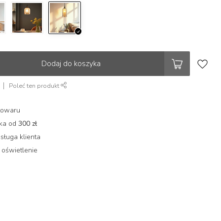
Dodaj do koszyka
Poleć ten produkt
towaru
łka od
300 zł
sługa klienta
 oświetlenie