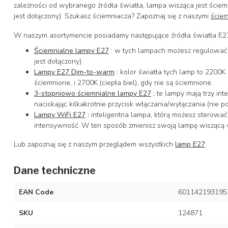
zależności od wybranego źródła światła, lampa wisząca jest ście
jest dołączony). Szukasz ściemniacza? Zapoznaj się z naszymi
ściem
W naszym asortymencie posiadamy następujące źródła światła E2
Ściemnialne lampy E27
: w tych lampach możesz regulować 
jest dołączony).
Lampy E27 Dim-to-warm
:
kolor światła tych lamp to 2200K (
ściemnione, i 2700K (ciepła biel), gdy nie są ściemnione.
3-stopniowo ściemnialne lampy E27
:
te lampy mają trzy int
naciskając kilkakrotnie przycisk włączania/wyłączania (nie 
Lampy WiFi E27
:
inteligentna lampa, którą możesz sterować
intensywność. W ten sposób zmienisz swoją lampę wiszącą w
Lub zapoznaj się z naszym przeglądem wszystkich
lamp E27
.
Dane techniczne
EAN Code
601142193195
SKU
124871