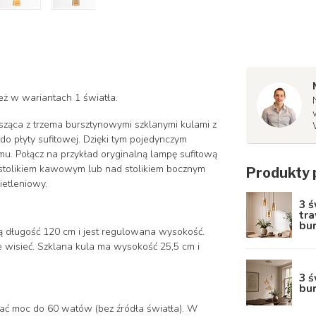
eż w wariantach 1 światła.
ząca z trzema bursztynowymi szklanymi kulami z
 płyty sufitowej. Dzięki tym pojedynczym
. Połącz na przykład oryginalną lampę sufitową
stolikiem kawowym lub nad stolikiem bocznym
Produkty 
ietleniowy.
3 ś
tra
bu
 długość 120 cm i jest regulowana wysokość.
e wisieć. Szklana kula ma wysokość 25,5 cm i
3 ś
bu
ać moc do 60 watów (bez źródła światła). W