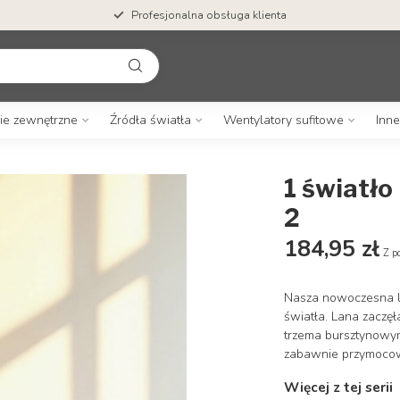
Profesjonalna obsługa klienta
ie zewnętrzne
Źródła światła
Wentylatory sufitowe
Inne
1 światło
2
184,95 zł
Z p
Nasza nowoczesna l
światła. Lana zaczę
trzema bursztynowym
zabawnie przymoc
Więcej z tej serii