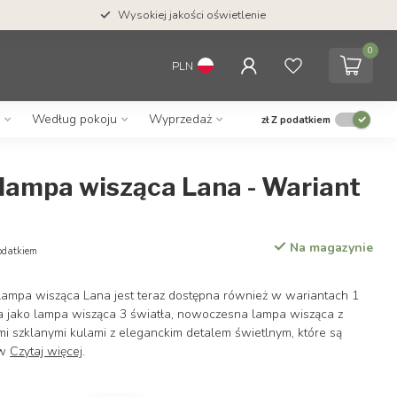
Wysokiej jakości oświetlenie
0
PLN
Według pokoju
Wyprzedaż
zł
Z podatkiem
 lampa wisząca Lana - Wariant
Na magazynie
odatkiem
ampa wisząca Lana jest teraz dostępna również w wariantach 1
ła jako lampa wisząca 3 światła, nowoczesna lampa wisząca z
i szklanymi kulami z eleganckim detalem świetlnym, które są
ow
Czytaj więcej
.