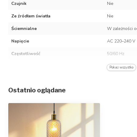
Czujnik
Nie
Ze źródłem światła
Nie
Ściemnialne
W zależności o
Napięcie
AC 220–240 V
Częstotliwość
50/60 Hz
Kolor oprawy
Czarne
Pokaż wszystko
Materiał
Stal nierdzewn
Ostatnio oglądane
Stopień ochrony/stopień ochrony IP
IP20
Klasa ochrony
1