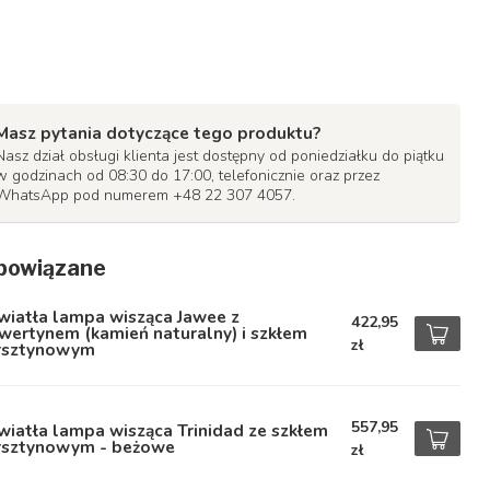
Masz pytania dotyczące tego produktu?
Nasz dział obsługi klienta jest dostępny od poniedziałku do piątku
w godzinach od 08:30 do 17:00, telefonicznie oraz przez
WhatsApp pod numerem +48 22 307 4057.
powiązane
wiatła lampa wisząca Jawee z
422,95
wertynem (kamień naturalny) i szkłem
zł
rsztynowym
557,95
wiatła lampa wisząca Trinidad ze szkłem
rsztynowym - beżowe
zł