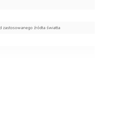
d zastosowanego źródła światła
a i poliwęglan