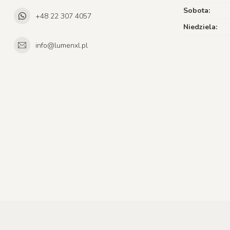
Sobota:
+48 22 307 4057
Niedziela:
info@lumenxl.pl