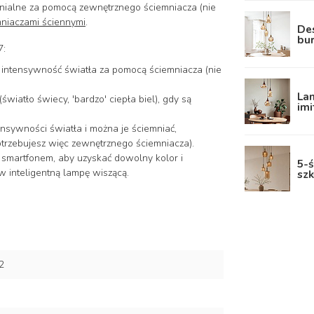
mnialne za pomocą zewnętrznego ściemniacza (nie
niaczami ściennymi
.
Des
bu
7:
intensywność światła za pomocą ściemniacza (nie
La
światło świecy, 'bardzo' ciepła biel), gdy są
imi
ensywności światła i można je ściemniać,
potrzebujesz więc zewnętrznego ściemniacza).
 smartfonem, aby uzyskać dowolny kolor i
5-ś
 inteligentną lampę wiszącą.
sz
2