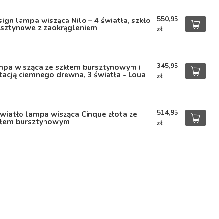
550,95
ign lampa wisząca Nilo – 4 światła, szkło
rsztynowe z zaokrągleniem
zł
345,95
mpa wisząca ze szkłem bursztynowym i
tacją ciemnego drewna, 3 światła - Loua
zł
514,95
wiatło lampa wisząca Cinque złota ze
kłem bursztynowym
zł