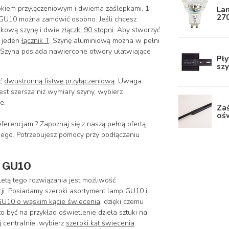
lokiem przyłączeniowym i
dwiema zaślepkami
, 1
La
270
 GU10 można zamówić osobno. Jeśli chcesz
atkową
szynę
i dwie
złączki 90 stopni
. Aby stworzyć
 jeden
łącznik T
.
Szynę aluminiową można w pełni
j. Szyna posiada nawiercone otwory ułatwiające
Pł
sz
ić
dwustronną listwę przyłączeniową
. Uwaga:
est szersza niż wymiary szyny, wybierz
e.
Za
oś
rencjami? Zapoznaj się z naszą pełną ofertą
ego. Potrzebujesz pomocy przy podłączaniu
D GU10
etą tego rozwiązania jest możliwość
ji. Posiadamy szeroki asortyment lamp GU10 i
U10 o wąskim kącie świecenia
, dzięki czemu
 być na przykład oświetlenie dzieła sztuki na
j centralnie, wybierz
szeroki kąt świecenia
.