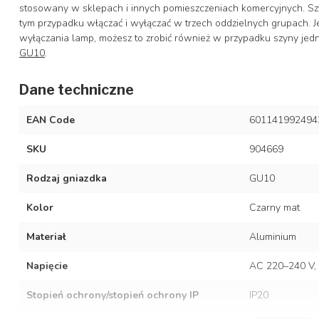
stosowany w sklepach i innych pomieszczeniach komercyjnych. Szy
tym przypadku włączać i wyłączać w trzech oddzielnych grupach. J
wyłączania lamp, możesz to zrobić również w przypadku szyny jed
GU10
.
Dane techniczne
EAN Code
601141992494
SKU
904669
Rodzaj gniazdka
GU10
Kolor
Czarny mat
Materiał
Aluminium
Napięcie
AC 220–240 V, 
Stopień ochrony/stopień ochrony IP
IP20