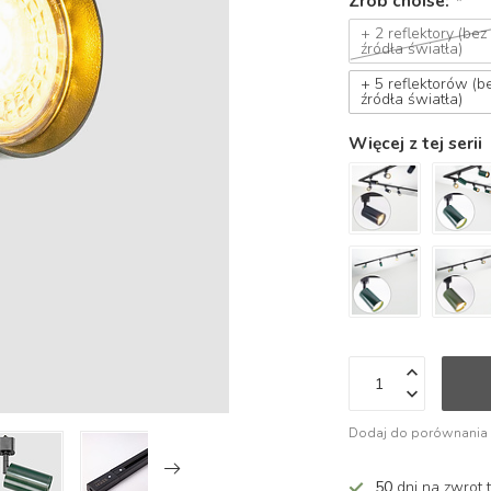
Zrób choise:
*
+ 2 reflektory (bez
źródła światła)
+ 5 reflektorów (b
źródła światła)
Więcej z tej serii
Dodaj do porównania
50
dni na zwrot 