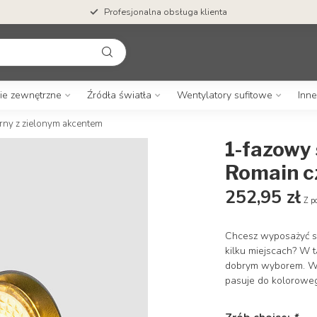
Profesjonalna obsługa klienta
ie zewnętrzne
Źródła światła
Wentylatory sufitowe
Inne
rny z zielonym akcentem
1-fazowy
Romain c
252,95 zł
Z p
Chcesz wyposażyć s
kilku miejscach? W 
dobrym wyborem. W 
pasuje do kolorowe