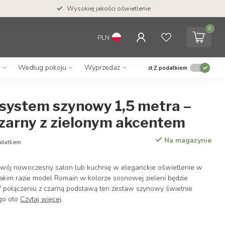
Wysokiej jakości oświetlenie
0
PLN
Według pokoju
Wyprzedaż
zł
Z podatkiem
 system szynowy 1,5 metra –
zarny z zielonym akcentem
Na magazynie
odatkiem
wój nowoczesny salon lub kuchnię w eleganckie oświetlenie w
takim razie model Romain w kolorze sosnowej zieleni będzie
połączeniu z czarną podstawą ten zestaw szynowy świetnie
go oto
Czytaj więcej
.