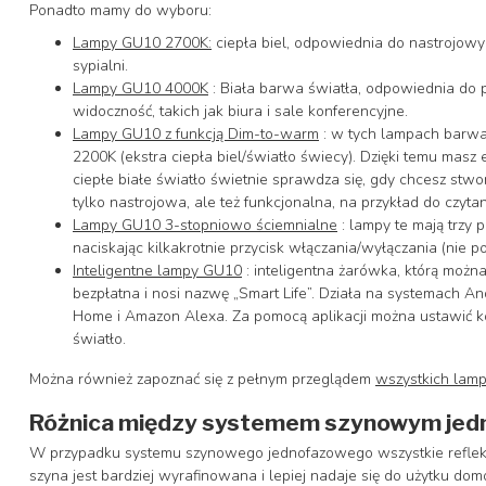
Ponadto mamy do wyboru:
Lampy GU10 2700K:
ciepła biel, odpowiednia do nastrojowyc
sypialni.
Lampy GU10 4000K
: Biała barwa światła, odpowiednia do 
widoczność, takich jak biura i sale konferencyjne.
Lampy GU10 z funkcją Dim-to-warm
: w tych lampach barwa 
2200K (ekstra ciepła biel/światło świecy). Dzięki temu masz
ciepłe białe światło świetnie sprawdza się, gdy chcesz stwor
tylko nastrojowa, ale też funkcjonalna, na przykład do czytani
Lampy GU10 3-stopniowo ściemnialne
: lampy te mają trzy 
naciskając kilkakrotnie przycisk włączania/wyłączania (nie p
Inteligentne lampy GU10
: inteligentna żarówka, którą możn
bezpłatna i nosi nazwę „Smart Life”. Działa na systemach And
Home i Amazon Alexa. Za pomocą aplikacji można ustawić kol
światło.
Można również zapoznać się z pełnym przeglądem
wszystkich lam
Różnica między systemem szynowym jed
W przypadku systemu szynowego jednofazowego wszystkie reflekto
szyna jest bardziej wyrafinowana i lepiej nadaje się do użytku do