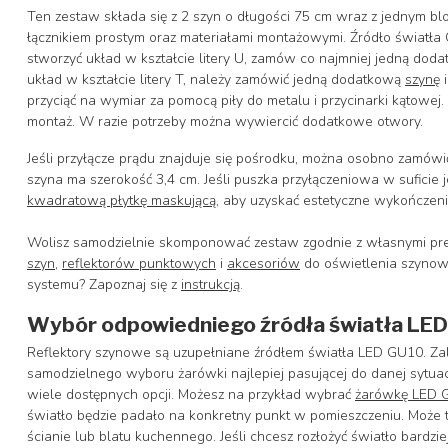
Ten zestaw składa się z 2 szyn o długości 75 cm wraz z jednym b
łącznikiem prostym oraz materiałami montażowymi. Źródło światła
stworzyć układ w kształcie litery U, zamów co najmniej jedną dod
układ w kształcie litery T, należy zamówić jedną dodatkową
szynę
i
przyciąć na wymiar za pomocą piły do metalu i przycinarki kątowe
montaż. W razie potrzeby można wywiercić dodatkowe otwory.
Jeśli przyłącze prądu znajduje się pośrodku, można osobno zamów
szyna ma szerokość 3,4 cm. Jeśli puszka przyłączeniowa w suficie j
kwadratową płytkę maskującą
, aby uzyskać estetyczne wykończeni
Wolisz samodzielnie skomponować zestaw zgodnie z własnymi prefe
szyn
,
reflektorów punktowych
i
akcesoriów
do oświetlenia szynow
systemu? Zapoznaj się z
instrukcją
.
Wybór odpowiedniego źródła światła LE
Reflektory szynowe są uzupełniane źródłem światła LED GU10. Zal
samodzielnego wyboru żarówki najlepiej pasującej do danej sytuac
wiele dostępnych opcji. Możesz na przykład wybrać
żarówkę LED G
światło będzie padało na konkretny punkt w pomieszczeniu. Może to
ścianie lub blatu kuchennego. Jeśli chcesz rozłożyć światło bardzie