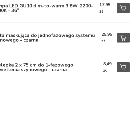
17,95
mpa LED GU10 dim-to-warm 3,8W, 2200-
0K - 36°
zł
25,95
yta maskująca do jednofazowego systemu
ynowego - czarna
zł
8,49
ślepka 2 x 75 cm do 1-fazowego
wietlenia szynowego - czarna
zł