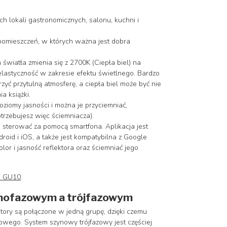
h lokali gastronomicznych, salonu, kuchni i
pomieszczeń, w których ważna jest dobra
światła zmienia się z 2700K (Ciepła biel) na
 elastyczność w zakresie efektu świetlnego. Bardzo
zyć przytulną atmosferę, a ciepła biel może być nie
a książki.
poziomy jasności i można je przyciemniać,
otrzebujesz więc ściemniacza).
a sterować za pomocą smartfona. Aplikacja jest
roid i iOS, a także jest kompatybilna z Google
or i jasność reflektora oraz ściemniać jego
p GU10
.
nofazowym a trójfazowym
ry są połączone w jedną grupę, dzięki czemu
mowego. System szynowy trójfazowy jest częściej