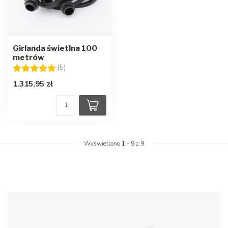
Girlanda świetlna 100
metrów
Ocena:
5.0 na 5 gwiazdek
(5)
1.315,95 zł
Wyświetlono
1
-
9
z 9