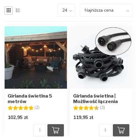
Girlanda świetlna 5
Girlanda świetlna |
metrów
Możliwość łączenia
Ocena:
5.0 na 5 gwiazdek
Ocena:
4.7 na 5 gwiazd
(2)
(3)
102,95 zł
119,95 zł