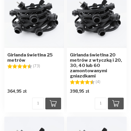
Girlanda świetlna 25
Girlanda świetlna 20
metrów
metrów z wtyczką i 20,
30, 40 lub 60
Ocena:
4.8 na 5 gwiazdek
(73)
zamontowanymi
gniazdkami
Ocena:
4.8 na 5 gwiazd
(4)
364,95 zł
398,95 zł