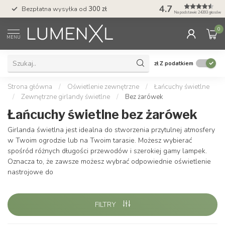
4.7
Bezpłatna wysyłka od
300 zł
Profesjonalna obs
Na podstawie 24393 głosów
0
MENU
zł
Z podatkiem
Strona główna
/
Oświetlenie zewnętrzne
/
Łańcuchy świetlne
/
Zewnętrzne girlandy świetlne
/
Bez żarówek
Łańcuchy świetlne bez żarówek
Girlanda świetlna jest idealna do stworzenia przytulnej atmosfery
w Twoim ogrodzie lub na Twoim tarasie. Możesz wybierać
spośród różnych długości przewodów i szerokiej gamy lampek.
Oznacza to, że zawsze możesz wybrać odpowiednie oświetlenie
nastrojowe do
FILTRY