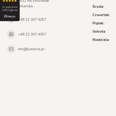
7532 RB Enschede
Holandia
Środa:
na podstawie
24393 głosów
Czwartek:
+48 22 307 4057
Piątek:
Sobota:
+48 22 307 4057
Niedziela:
info@lumenxl.pl