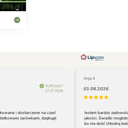
Anja K
KUPUJĄCY
03.08.2026
27.07.2026
e i dostarczone na czas!
Jestem bardzo zadowolony z l
ymi żarówkami, dziękuję!
jakości. Światło mogłoby być j
bo ma dość chłodną biel.