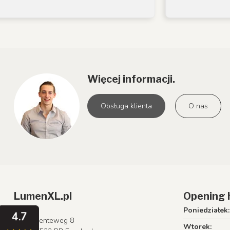
Więcej informacji.
Obsługa klienta
O nas
LumenXL.pl
Opening 
Poniedziałek:
4.7
Lenteweg 8
Wtorek: