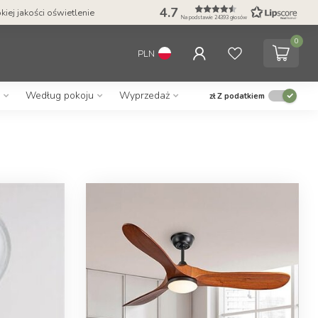
4.7
iej jakości oświetlenie
Na podstawie 24393 głosów
0
PLN
Według pokoju
Wyprzedaż
zł
Z podatkiem